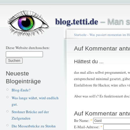
blog.tetti.de
– Man s
Startseite
›
Was passiert momentan im H
Diese Website durchsuchen:
Auf Kommentar ant
Hättest du ...
das mal alles selbst programmiert,
Neueste
entsprechend minimal gesetzt, gäbe 
Blogeinträge
Einfallstore für Hacker, wäre alles v
Blog-Ende?
Aber was soll's? Es funktioniert do
Was lange währt, wird endlich
gut.
Strohner Brücke auf der
Auf Kommentar ant
Zielgeraden
Ihr Name:
*
Die Messerbrücke zu Strohn
E-Mail-Adresse:
*