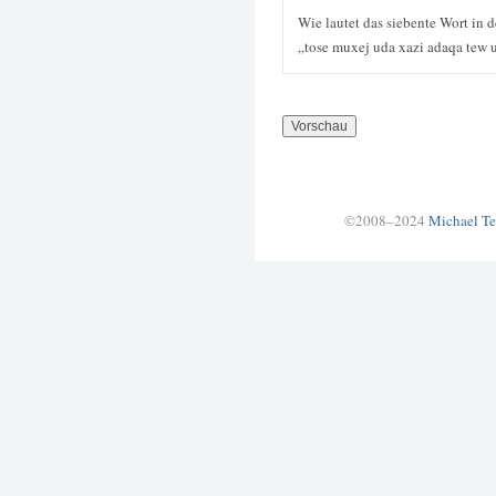
Wie lautet das siebente Wort in 
„tose muxej uda xazi adaqa tew 
©2008–2024
Michael Te