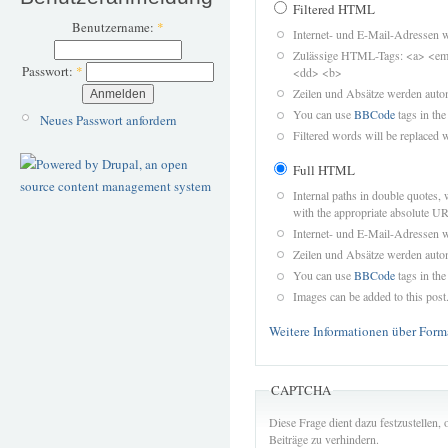
Filtered HTML
Benutzername:
*
Internet- und E-Mail-Adressen 
Zulässige HTML-Tags: <a> <em>
Passwort:
*
<dd> <b>
Zeilen und Absätze werden autom
You can use
BBCode
tags in the
Neues Passwort anfordern
Filtered words will be replaced w
Full HTML
Internal paths in double quotes, 
with the appropriate absolute URL
Internet- und E-Mail-Adressen 
Zeilen und Absätze werden autom
You can use
BBCode
tags in the
Images can be added to this post
Weitere Informationen über Form
CAPTCHA
Diese Frage dient dazu festzustellen
Beiträge zu verhindern.