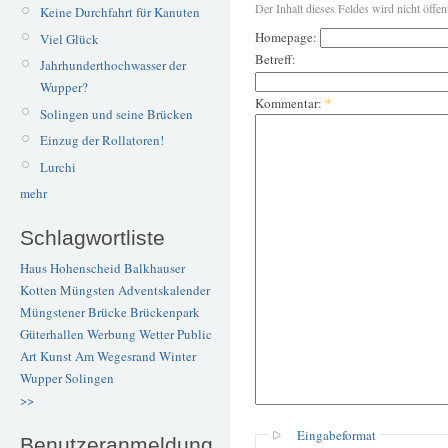
Der Inhalt dieses Feldes wird nicht öffen
Keine Durchfahrt für Kanuten
Homepage:
Viel Glück
Betreff:
Jahrhunderthochwasser der
Wupper?
Kommentar:
*
Solingen und seine Brücken
Einzug der Rollatoren!
Lurchi
mehr
Schlagwortliste
Haus Hohenscheid
Balkhauser
Kotten
Müngsten
Adventskalender
Müngstener Brücke
Brückenpark
Güterhallen
Werbung
Wetter
Public
Art
Kunst
Am Wegesrand
Winter
Wupper
Solingen
>>
Eingabeformat
Benutzeranmeldung