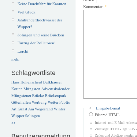
Keine Durchfahrt für Kanuten
Kommentar:
*
Viel Glück
Jahrhunderthochwasser der
Wupper?
Solingen und seine Brücken
Einzug der Rollatoren!
Lurchi
mehr
Schlagwortliste
Haus Hohenscheid
Balkhauser
Kotten
Müngsten
Adventskalender
Müngstener Brücke
Brückenpark
Güterhallen
Werbung
Wetter
Public
Eingabeformat
Art
Kunst
Am Wegesrand
Winter
Filtered HTML
Wupper
Solingen
>>
Internet- und E-Mail-Adres
Zulässige HTML-Tags: <a> 
Benutzeranmeldung
Zeilen und Absätze werden a