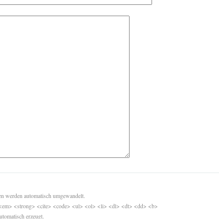
sen werden automatisch umgewandelt.
<em> <strong> <cite> <code> <ul> <ol> <li> <dl> <dt> <dd> <b>
utomatisch erzeugt.