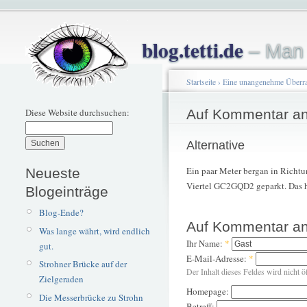
blog.tetti.de
– Man 
Startseite
›
Eine unangenehme Überr
Diese Website durchsuchen:
Auf Kommentar an
Alternative
Ein paar Meter bergan in Richt
Neueste
Viertel GC2GQD2 geparkt. Das ha
Blogeinträge
Blog-Ende?
Auf Kommentar an
Was lange währt, wird endlich
Ihr Name:
*
gut.
E-Mail-Adresse:
*
Strohner Brücke auf der
Der Inhalt dieses Feldes wird nicht ö
Zielgeraden
Homepage:
Die Messerbrücke zu Strohn
Betreff: