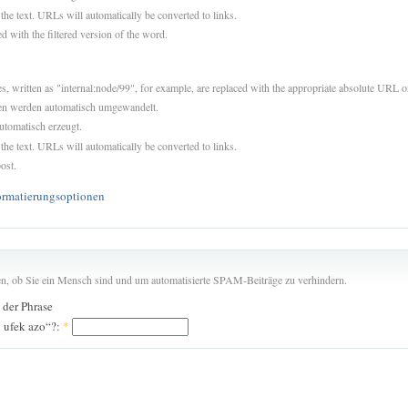
 the text. URLs will automatically be converted to links.
d with the filtered version of the word.
es, written as "internal:node/99", for example, are replaced with the appropriate absolute URL or
sen werden automatisch umgewandelt.
utomatisch erzeugt.
 the text. URLs will automatically be converted to links.
ost.
ormatierungsoptionen
len, ob Sie ein Mensch sind und um automatisierte SPAM-Beiträge zu verhindern.
n der Phrase
x ufek azo“?:
*