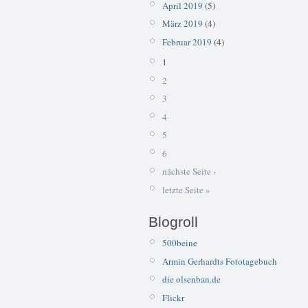
April 2019
(5)
März 2019
(4)
Februar 2019
(4)
1
2
3
4
5
6
nächste Seite ›
letzte Seite »
Blogroll
500beine
Armin Gerhardts Fototagebuch
die olsenban.de
Flickr