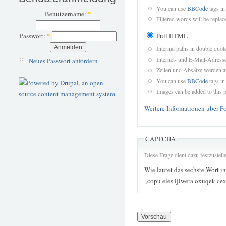
You can use
BBCode
tags in
Benutzername:
*
Filtered words will be replace
Full HTML
Passwort:
*
Internal paths in double quot
Internet- und E-Mail-Adres
Neues Passwort anfordern
Zeilen und Absätze werden a
You can use
BBCode
tags in
Images can be added to this p
Weitere Informationen über F
CAPTCHA
Diese Frage dient dazu festzustel
Wie lautet das sechste Wort i
„copu eles ijiwera oxuqek ce