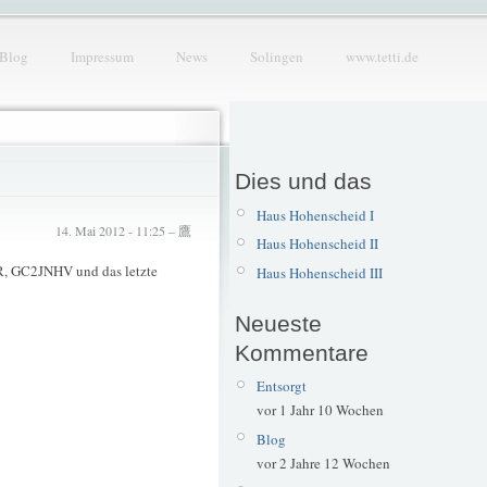
Blog
Impressum
News
Solingen
www.tetti.de
Dies und das
Haus Hohenscheid I
14. Mai 2012 - 11:25 – 鷹
Haus Hohenscheid II
R, GC2JNHV und das letzte
Haus Hohenscheid III
Neueste
Kommentare
Entsorgt
vor 1 Jahr 10 Wochen
Blog
vor 2 Jahre 12 Wochen