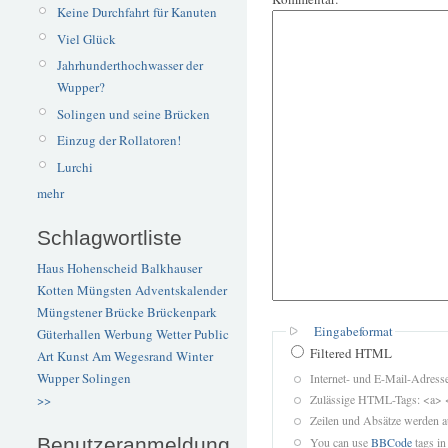
Keine Durchfahrt für Kanuten
Viel Glück
Jahrhunderthochwasser der
Wupper?
Solingen und seine Brücken
Einzug der Rollatoren!
Lurchi
mehr
Schlagwortliste
Haus Hohenscheid
Balkhauser
Kotten
Müngsten
Adventskalender
Müngstener Brücke
Brückenpark
Eingabeformat
Güterhallen
Werbung
Wetter
Public
Filtered HTML
Art
Kunst
Am Wegesrand
Winter
Wupper
Solingen
Internet- und E-Mail-Adres
Zulässige HTML-Tags: <a> 
>>
Zeilen und Absätze werden a
Benutzeranmeldung
You can use
BBCode
tags in