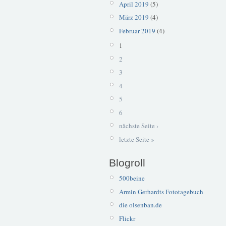
April 2019
(5)
März 2019
(4)
Februar 2019
(4)
1
2
3
4
5
6
nächste Seite ›
letzte Seite »
Blogroll
500beine
Armin Gerhardts Fototagebuch
die olsenban.de
Flickr