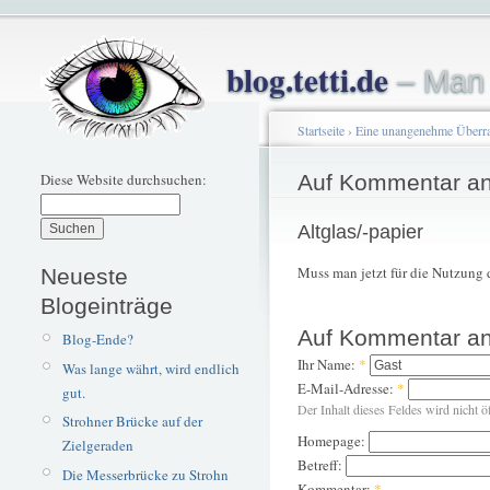
blog.tetti.de
– Man 
Startseite
›
Eine unangenehme Überr
Diese Website durchsuchen:
Auf Kommentar an
Altglas/-papier
Muss man jetzt für die Nutzung
Neueste
Blogeinträge
Auf Kommentar an
Blog-Ende?
Ihr Name:
*
Was lange währt, wird endlich
E-Mail-Adresse:
*
gut.
Der Inhalt dieses Feldes wird nicht ö
Strohner Brücke auf der
Homepage:
Zielgeraden
Betreff:
Die Messerbrücke zu Strohn
Kommentar:
*