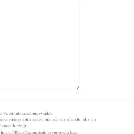
sen werden automatisch umgewandelt.
<em> <strong> <cite> <code> <ul> <ol> <li> <dl> <dt> <dd> <b>
utomatisch erzeugt.
 the text. URLs will automatically be converted to links.