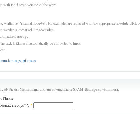
d with the filtered version of the word.
es, written as "internal:node/99", for example, are replaced with the appropriate absolute URL or
sen werden automatisch umgewandelt.
utomatisch erzeugt.
 the text. URLs will automatically be converted to links.
ost.
ormatierungsoptionen
len, ob Sie ein Mensch sind und um automatisierte SPAM-Beiträge zu verhindern.
er Phrase
 ojenax ilecoyo“?:
*