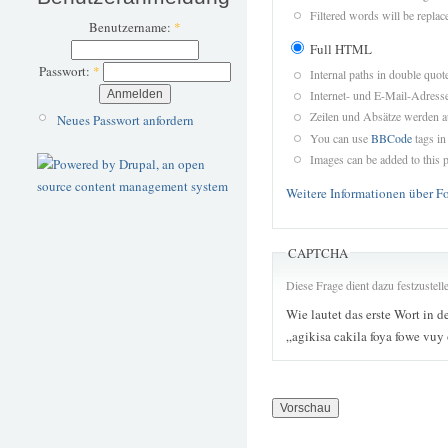
Filtered words will be replace
Benutzername:
*
Full HTML
Passwort:
*
Internal paths in double quot
Internet- und E-Mail-Adres
Zeilen und Absätze werden a
Neues Passwort anfordern
You can use
BBCode
tags in
Images can be added to this p
Weitere Informationen über F
CAPTCHA
Diese Frage dient dazu festzustel
Wie lautet das erste Wort in d
„agikisa cakila foya fowe vuy