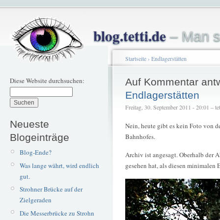
blog.tetti.de
– Man s
Startseite
›
Endlagerstätten
Diese Website durchsuchen:
Auf Kommentar ant
Endlagerstätten
Freitag, 30. September 2011 - 20:01 – tet
Neueste
Nein, heute gibt es kein Foto von d
Blogeinträge
Bahnhofes.
Blog-Ende?
Archiv ist angesagt. Oberhalb der Ab
Was lange währt, wird endlich
gesehen hat, als diesen minimalen E
gut.
Strohner Brücke auf der
Zielgeraden
Die Messerbrücke zu Strohn