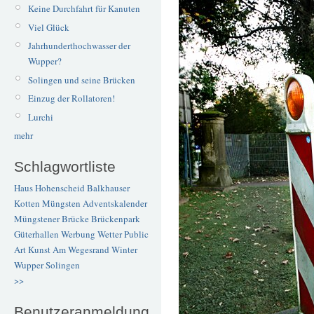
Keine Durchfahrt für Kanuten
Viel Glück
Jahrhunderthochwasser der
Wupper?
Solingen und seine Brücken
Einzug der Rollatoren!
Lurchi
mehr
Schlagwortliste
Haus Hohenscheid
Balkhauser
Kotten
Müngsten
Adventskalender
Müngstener Brücke
Brückenpark
Güterhallen
Werbung
Wetter
Public
Art
Kunst
Am Wegesrand
Winter
Wupper
Solingen
>>
Benutzeranmeldung