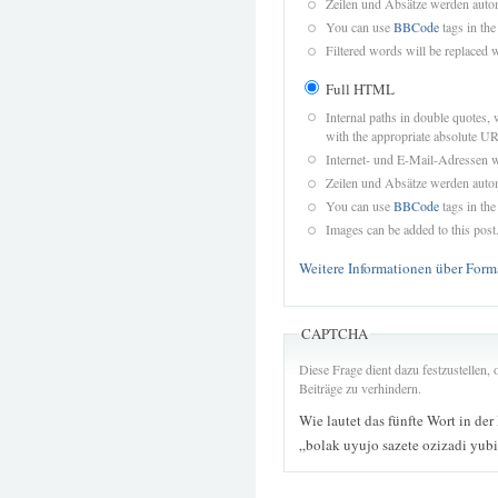
Zeilen und Absätze werden autom
You can use
BBCode
tags in the
Filtered words will be replaced w
Full HTML
Internal paths in double quotes, 
with the appropriate absolute URL
Internet- und E-Mail-Adressen 
Zeilen und Absätze werden autom
You can use
BBCode
tags in the
Images can be added to this post
Weitere Informationen über Form
CAPTCHA
Diese Frage dient dazu festzustellen
Beiträge zu verhindern.
Wie lautet das fünfte Wort in der
„bolak uyujo sazete ozizadi yub