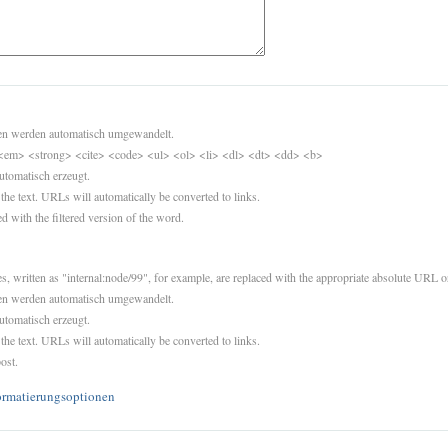
sen werden automatisch umgewandelt.
<em> <strong> <cite> <code> <ul> <ol> <li> <dl> <dt> <dd> <b>
utomatisch erzeugt.
 the text. URLs will automatically be converted to links.
d with the filtered version of the word.
es, written as "internal:node/99", for example, are replaced with the appropriate absolute URL or
sen werden automatisch umgewandelt.
utomatisch erzeugt.
 the text. URLs will automatically be converted to links.
ost.
ormatierungsoptionen