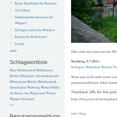
Keine Durchfahrt für Kanuten
Viel Glück
Jahrhunderthochwasser der
Wupper?
Solingen und seine Brücken
Einzug der Rollatoren!
Lurchi
mehr
Oder sieht man darin nur die Mö
Nachtrag, 5.7.2011:
Schlagwortliste
Solingen: Birkerbad: Runder Tis
Haus Hohenscheid
Balkhauser
Kotten
Müngsten
Adventskalender
Wenn man nicht mehr weiter weiß,
Müngstener Brücke
Brückenpark
gemeinschaftlichen Arbeit komm
Güterhallen
Werbung
Wetter
Public
Trackback URL for this post
Art
Kunst
Am Wegesrand
Winter
Wupper
Solingen
https://blog.tetti.de/de/trackba
>>
tetti's blog
Benutzeranmeldung