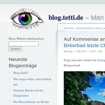
blog.tetti.de
– Man 
Startseite
›
Birkerbad letzte Chance a
Diese Website durchsuchen:
Auf Kommentar an
Birkerbad letzte 
Montag, 4. Juli 2011 - 10:45 – tetti
Neueste
Folgt man dem Artikel im
Soling
Blogeinträge
Klingenstadt.
Blog-Ende?
Was lange währt, wird endlich
gut.
Strohner Brücke auf der
Zielgeraden
Die Messerbrücke zu Strohn