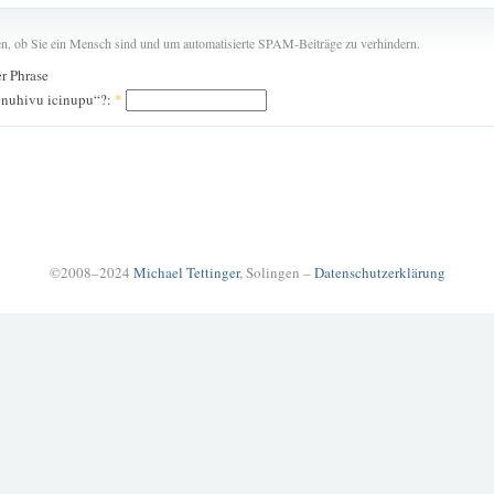
len, ob Sie ein Mensch sind und um automatisierte SPAM-Beiträge zu verhindern.
er Phrase
 nuhivu icinupu“?:
*
©2008–2024
Michael Tettinger
, Solingen –
Datenschutzerklärung