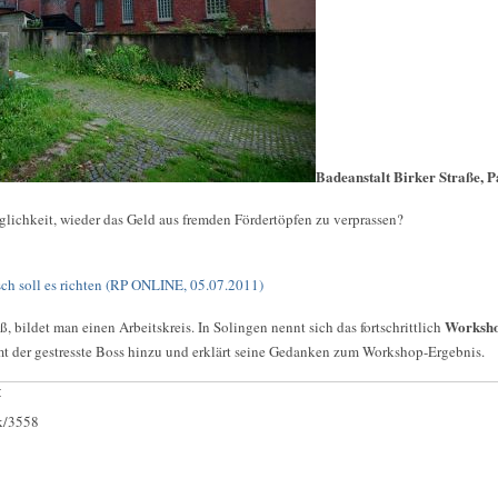
Badeanstalt Birker Straße, P
glichkeit, wieder das Geld aus fremden Fördertöpfen zu verprassen?
ch soll es richten (RP ONLINE, 05.07.2011)
Worksh
 bildet man einen Arbeitskreis. In Solingen nennt sich das fortschrittlich
t der gestresste Boss hinzu und erklärt seine Gedanken zum Workshop-Ergebnis.
:
ck/3558