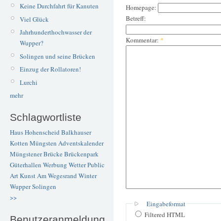
Keine Durchfahrt für Kanuten
Homepage:
Betreff:
Viel Glück
Jahrhunderthochwasser der
Kommentar:
*
Wupper?
Solingen und seine Brücken
Einzug der Rollatoren!
Lurchi
mehr
Schlagwortliste
Haus Hohenscheid
Balkhauser
Kotten
Müngsten
Adventskalender
Müngstener Brücke
Brückenpark
Güterhallen
Werbung
Wetter
Public
Art
Kunst
Am Wegesrand
Winter
Wupper
Solingen
>>
Eingabeformat
Filtered HTML
Benutzeranmeldung