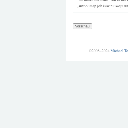
„suxob imap job isiwiru iwoju un
©2008–2024
Michael Te