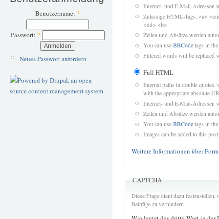
Internet- und E-Mail-Adressen 
Benutzername:
*
Zulässige HTML-Tags: <a> <em>
<dd> <b>
Passwort:
*
Zeilen und Absätze werden autom
You can use
BBCode
tags in the
Filtered words will be replaced w
Neues Passwort anfordern
Full HTML
Internal paths in double quotes, 
with the appropriate absolute URL
Internet- und E-Mail-Adressen 
Zeilen und Absätze werden autom
You can use
BBCode
tags in the
Images can be added to this post
Weitere Informationen über Form
CAPTCHA
Diese Frage dient dazu festzustellen
Beiträge zu verhindern.
Wie lautet das dritte Wort in der