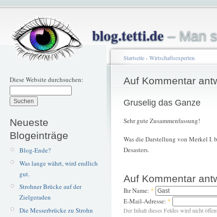
blog.tetti.de
– Man s
Startseite
›
Wirtschaftsexperten
Diese Website durchsuchen:
Auf Kommentar ant
Gruselig das Ganze
Sehr gute Zusammenfassung!
Neueste
Blogeinträge
Was die Darstellung von Merkel I. be
Desasters.
Blog-Ende?
Was lange währt, wird endlich
gut.
Auf Kommentar ant
Strohner Brücke auf der
Ihr Name:
*
Zielgeraden
E-Mail-Adresse:
*
Die Messerbrücke zu Strohn
Der Inhalt dieses Feldes wird nicht öffen