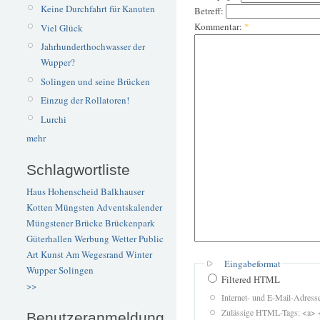
Keine Durchfahrt für Kanuten
Betreff:
Kommentar:
*
Viel Glück
Jahrhunderthochwasser der
Wupper?
Solingen und seine Brücken
Einzug der Rollatoren!
Lurchi
mehr
Schlagwortliste
Haus Hohenscheid
Balkhauser
Kotten
Müngsten
Adventskalender
Müngstener Brücke
Brückenpark
Güterhallen
Werbung
Wetter
Public
Art
Kunst
Am Wegesrand
Winter
Eingabeformat
Wupper
Solingen
Filtered HTML
>>
Internet- und E-Mail-Adres
Zulässige HTML-Tags: <a> 
Benutzeranmeldung