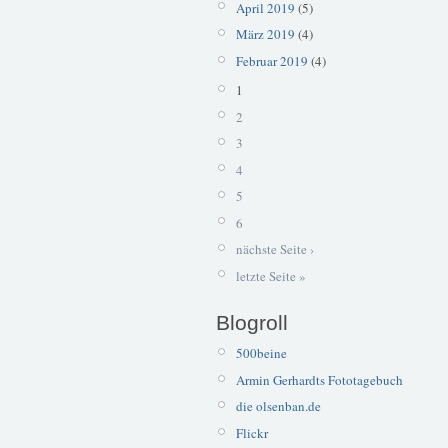
April 2019
(5)
März 2019
(4)
Februar 2019
(4)
1
2
3
4
5
6
nächste Seite ›
letzte Seite »
Blogroll
500beine
Armin Gerhardts Fototagebuch
die olsenban.de
Flickr