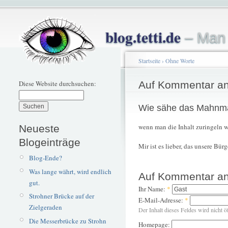
blog.tetti.de
– Man 
Startseite
›
Ohne Worte
Diese Website durchsuchen:
Auf Kommentar an
Wie sähe das Mahnma
wenn man die Inhalt zuringeln 
Neueste
Blogeinträge
Mir ist es lieber, das unsere Bür
Blog-Ende?
Was lange währt, wird endlich
Auf Kommentar an
gut.
Ihr Name:
*
Strohner Brücke auf der
E-Mail-Adresse:
*
Zielgeraden
Der Inhalt dieses Feldes wird nicht ö
Die Messerbrücke zu Strohn
Homepage: