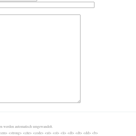
sen werden automatisch umgewandelt.
<em> <strong> <cite> <code> <ul> <ol> <li> <dl> <dt> <dd> <b>