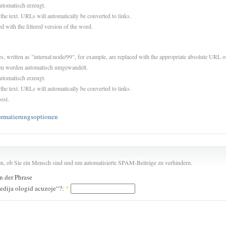
utomatisch erzeugt.
 the text. URLs will automatically be converted to links.
d with the filtered version of the word.
es, written as "internal:node/99", for example, are replaced with the appropriate absolute URL or
sen werden automatisch umgewandelt.
utomatisch erzeugt.
 the text. URLs will automatically be converted to links.
ost.
ormatierungsoptionen
len, ob Sie ein Mensch sind und um automatisierte SPAM-Beiträge zu verhindern.
in der Phrase
dedija ologid acuzoje“?:
*