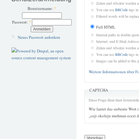
Zeilen und Absätze werden a
Benutzername:
*
You can use
BBCode
tags in
Filtered words will be replace
Passwort:
*
Full HTML
Internal paths in double quot
Neues Passwort anfordern
Internet- und E-Mail-Adres
Zeilen und Absätze werden a
You can use
BBCode
tags in
Images can be added to this p
Weitere Informationen über F
CAPTCHA
Diese Frage dient dazu festzustel
Wie lautet das siebente Wort 
„ceji okoleju mufiman ecezi 