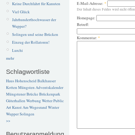
E-Mail-Adresse:
*
Keine Durchfahrt für Kanuten
Der Inhalt dieses Feldes wird nicht öffen
Viel Glück
Homepage:
Jahrhunderthochwasser der
Betreff:
Wupper?
Solingen und seine Brücken
Kommentar:
*
Einzug der Rollatoren!
Lurchi
mehr
Schlagwortliste
Haus Hohenscheid
Balkhauser
Kotten
Müngsten
Adventskalender
Müngstener Brücke
Brückenpark
Güterhallen
Werbung
Wetter
Public
Art
Kunst
Am Wegesrand
Winter
Wupper
Solingen
>>
Benutzeranmeldung