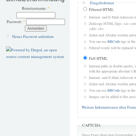
Eingabeformat
Benutzername:
*
Filtered HTML
Internet- und E-Mail-Adressen 
Passwort:
*
Zulässige HTML-Tags: <a> <em>
<dd> <b>
Zeilen und Absätze werden autom
Neues Passwort anfordern
You can use
BBCode
tags in the
Filtered words will be replaced w
Full HTML
Internal paths in double quotes, 
with the appropriate absolute URL
Internet- und E-Mail-Adressen 
Zeilen und Absätze werden autom
You can use
BBCode
tags in the
Images can be added to this post
Weitere Informationen über Form
CAPTCHA
Diese Frage dient dazu festzustellen