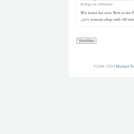
Beiträge zu verhindern.
Wie lautet das erste Wort in der 
„jovi inanemi efoqe mab ofif tu
©2008–2024
Michael Te