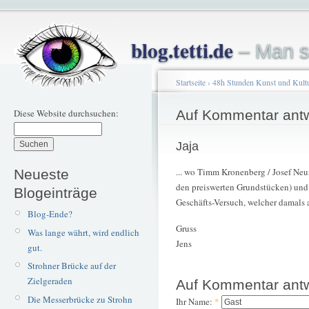
blog.tetti.de
– Man s
Startseite
›
48h Stunden Kunst und Kultu
Diese Website durchsuchen:
Auf Kommentar ant
Jaja
... wo Timm Kronenberg / Josef Neum
Neueste
den preiswerten Grundstücken) und
Blogeinträge
Geschäfts-Versuch, welcher damals auf
Blog-Ende?
Gruss
Was lange währt, wird endlich
Jens
gut.
Strohner Brücke auf der
Zielgeraden
Auf Kommentar ant
Die Messerbrücke zu Strohn
Ihr Name:
*