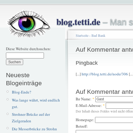
blog.tetti.de
– Man s
Startseite
›
Bad Bank
Diese Website durchsuchen:
Auf Kommentar ant
Pingback
[...]
http://blog.tetti.de/node/306
[...
Neueste
Blogeinträge
Auf Kommentar ant
Blog-Ende?
Ihr Name:
*
Was lange währt, wird endlich
E-Mail-Adresse:
*
gut.
Der Inhalt dieses Feldes wird nicht öffen
Strohner Brücke auf der
Homepage:
Zielgeraden
Betreff:
Die Messerbrücke zu Strohn