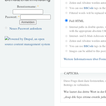
Zeilen und Absätze werden autom
Benutzername:
*
You can use
BBCode
tags in the
Filtered words will be replaced w
Passwort:
*
Full HTML
Internal paths in double quotes, 
Neues Passwort anfordern
with the appropriate absolute URL
Internet- und E-Mail-Adressen 
Zeilen und Absätze werden autom
You can use
BBCode
tags in the
Images can be added to this post
Weitere Informationen über Form
CAPTCHA
Diese Frage dient dazu festzustellen
Beiträge zu verhindern.
Wie lautet das dritte Wort in der
„doqi dik fayo zitime ewatik juf