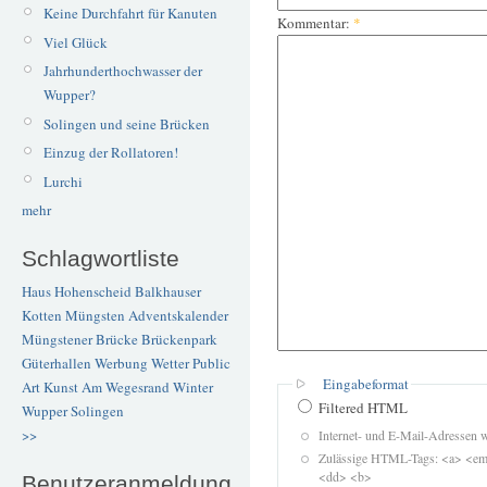
Keine Durchfahrt für Kanuten
Kommentar:
*
Viel Glück
Jahrhunderthochwasser der
Wupper?
Solingen und seine Brücken
Einzug der Rollatoren!
Lurchi
mehr
Schlagwortliste
Haus Hohenscheid
Balkhauser
Kotten
Müngsten
Adventskalender
Müngstener Brücke
Brückenpark
Güterhallen
Werbung
Wetter
Public
Eingabeformat
Art
Kunst
Am Wegesrand
Winter
Filtered HTML
Wupper
Solingen
>>
Internet- und E-Mail-Adressen 
Zulässige HTML-Tags: <a> <em>
<dd> <b>
Benutzeranmeldung