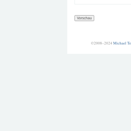
©2008–2024
Michael Te