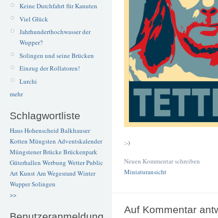
Keine Durchfahrt für Kanuten
Viel Glück
Jahrhunderthochwasser der
Wupper?
Solingen und seine Brücken
Einzug der Rollatoren!
Lurchi
mehr
Schlagwortliste
Haus Hohenscheid
Balkhauser
Kotten
Müngsten
Adventskalender
:-)
Müngstener Brücke
Brückenpark
Neuen Kommentar schreiben
Güterhallen
Werbung
Wetter
Public
Miniaturansicht
Art
Kunst
Am Wegesrand
Winter
Wupper
Solingen
>>
Auf Kommentar ant
Benutzeranmeldung