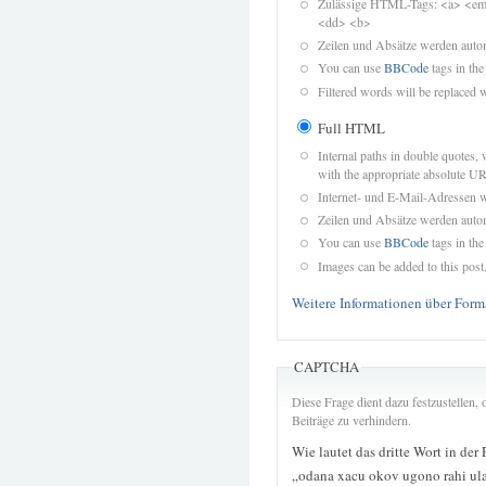
Zulässige HTML-Tags: <a> <em>
<dd> <b>
Zeilen und Absätze werden autom
You can use
BBCode
tags in the
Filtered words will be replaced w
Full HTML
Internal paths in double quotes, 
with the appropriate absolute URL
Internet- und E-Mail-Adressen 
Zeilen und Absätze werden autom
You can use
BBCode
tags in the
Images can be added to this post
Weitere Informationen über Form
CAPTCHA
Diese Frage dient dazu festzustellen
Beiträge zu verhindern.
Wie lautet das dritte Wort in der
„odana xacu okov ugono rahi ula