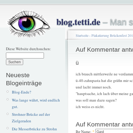
blog.tetti.de
– Man s
Startseite
›
Plakatierung Brückenfest 20
Diese Website durchsuchen:
Auf Kommentar ant
ü
ich brauch mittlerweile ne verdamm
Neueste
ü-40-zahnpasta hat die gräfin mir sc
Blogeinträge
und lacht immer noch.
Blog-Ende?
"hauptsache, ich lach über meine ga
Was lange währt, wird endlich
was soll man dazu sagen?
gut.
ich weiss es nicht.
Strohner Brücke auf der
Zielgeraden
Auf Kommentar ant
Die Messerbrücke zu Strohn
Ihr Name:
*