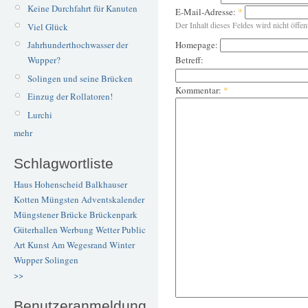
Keine Durchfahrt für Kanuten
E-Mail-Adresse:
*
Der Inhalt dieses Feldes wird nicht öffen
Viel Glück
Homepage:
Jahrhunderthochwasser der
Betreff:
Wupper?
Solingen und seine Brücken
Kommentar:
*
Einzug der Rollatoren!
Lurchi
mehr
Schlagwortliste
Haus Hohenscheid
Balkhauser
Kotten
Müngsten
Adventskalender
Müngstener Brücke
Brückenpark
Güterhallen
Werbung
Wetter
Public
Art
Kunst
Am Wegesrand
Winter
Wupper
Solingen
>>
Benutzeranmeldung