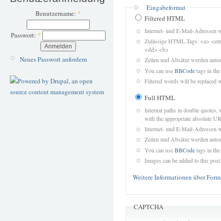
Eingabeformat
Benutzername:
*
Filtered HTML
Internet- und E-Mail-Adressen 
Passwort:
*
Zulässige HTML-Tags: <a> <em>
<dd> <b>
Neues Passwort anfordern
Zeilen und Absätze werden autom
You can use
BBCode
tags in the
Filtered words will be replaced w
Full HTML
Internal paths in double quotes, 
with the appropriate absolute URL
Internet- und E-Mail-Adressen 
Zeilen und Absätze werden autom
You can use
BBCode
tags in the
Images can be added to this post
Weitere Informationen über Form
CAPTCHA