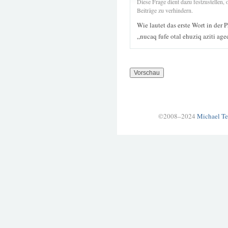
Diese Frage dient dazu festzustellen
Beiträge zu verhindern.
Wie lautet das erste Wort in der 
„nucaq fufe otal ehuziq aziti age
©2008–2024
Michael Te