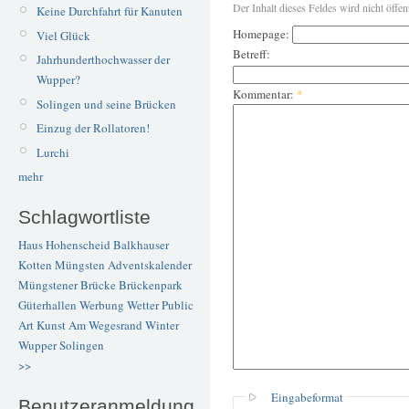
Der Inhalt dieses Feldes wird nicht öffen
Keine Durchfahrt für Kanuten
Homepage:
Viel Glück
Betreff:
Jahrhunderthochwasser der
Wupper?
Kommentar:
*
Solingen und seine Brücken
Einzug der Rollatoren!
Lurchi
mehr
Schlagwortliste
Haus Hohenscheid
Balkhauser
Kotten
Müngsten
Adventskalender
Müngstener Brücke
Brückenpark
Güterhallen
Werbung
Wetter
Public
Art
Kunst
Am Wegesrand
Winter
Wupper
Solingen
>>
Eingabeformat
Benutzeranmeldung