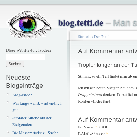
blog.tetti.de
– Man s
Startseite
›
Der Tropf
Diese Website durchsuchen:
Auf Kommentar ant
Tropfenfänger an der Tü
Stimmt, so ein Teil findet man ab u
Neueste
Blogeinträge
Ich musste heute Morgen bei dem B
Dröppelminna
denken. Dabei fiel m
Blog-Ende?
Kohlenwäsche fand.
Was lange währt, wird endlich
gut.
Strohner Brücke auf der
Auf Kommentar ant
Zielgeraden
Ihr Name:
*
Die Messerbrücke zu Strohn
E-Mail-Adresse:
*