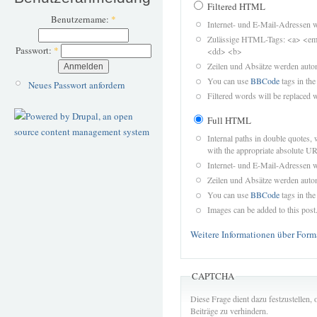
Filtered HTML
Benutzername:
*
Internet- und E-Mail-Adressen 
Zulässige HTML-Tags: <a> <em>
Passwort:
*
<dd> <b>
Zeilen und Absätze werden autom
You can use
BBCode
tags in the
Neues Passwort anfordern
Filtered words will be replaced w
Full HTML
Internal paths in double quotes, 
with the appropriate absolute URL
Internet- und E-Mail-Adressen 
Zeilen und Absätze werden autom
You can use
BBCode
tags in the
Images can be added to this post
Weitere Informationen über Form
CAPTCHA
Diese Frage dient dazu festzustellen
Beiträge zu verhindern.