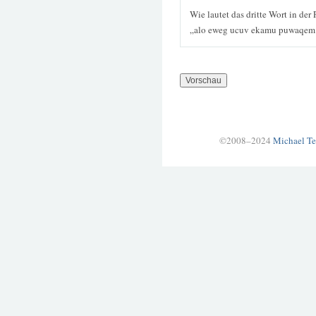
Wie lautet das dritte Wort in der
„alo eweg ucuv ekamu puwaqem
©2008–2024
Michael Te