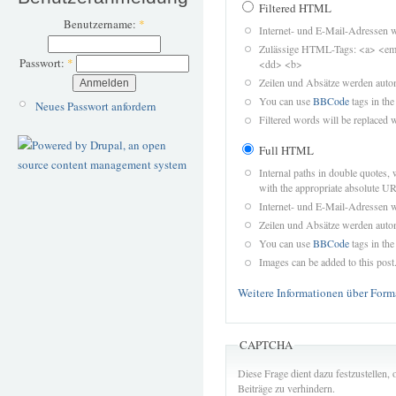
Filtered HTML
Benutzername:
*
Internet- und E-Mail-Adressen 
Zulässige HTML-Tags: <a> <em>
Passwort:
*
<dd> <b>
Zeilen und Absätze werden autom
You can use
BBCode
tags in the
Neues Passwort anfordern
Filtered words will be replaced w
Full HTML
Internal paths in double quotes, 
with the appropriate absolute URL
Internet- und E-Mail-Adressen 
Zeilen und Absätze werden autom
You can use
BBCode
tags in the
Images can be added to this post
Weitere Informationen über Form
CAPTCHA
Diese Frage dient dazu festzustellen
Beiträge zu verhindern.