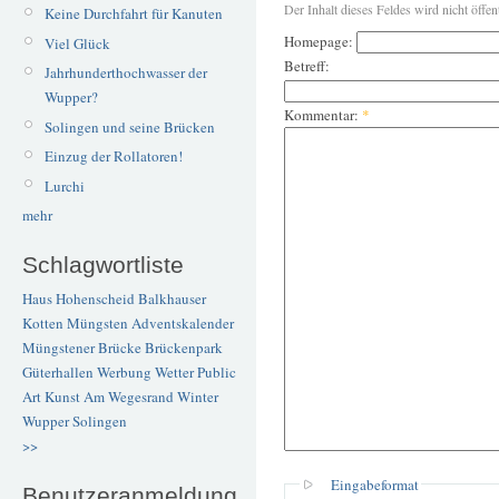
Der Inhalt dieses Feldes wird nicht öffen
Keine Durchfahrt für Kanuten
Homepage:
Viel Glück
Betreff:
Jahrhunderthochwasser der
Wupper?
Kommentar:
*
Solingen und seine Brücken
Einzug der Rollatoren!
Lurchi
mehr
Schlagwortliste
Haus Hohenscheid
Balkhauser
Kotten
Müngsten
Adventskalender
Müngstener Brücke
Brückenpark
Güterhallen
Werbung
Wetter
Public
Art
Kunst
Am Wegesrand
Winter
Wupper
Solingen
>>
Eingabeformat
Benutzeranmeldung