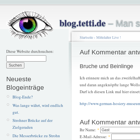
blog.tetti.de
– Man s
Startseite
›
Mittelalter Live !
Diese Website durchsuchen:
Auf Kommentar ant
Bruche und Beinlinge
Ich erinnere mich an das zweifelha
Neueste
und daran angeknöpfte lange Wollst
Blogeinträge
Darf ich diesen Link mal hier einse
Blog-Ende?
http://www.german-hosiery-museum
Was lange währt, wird endlich
gut.
Strohner Brücke auf der
Auf Kommentar ant
Zielgeraden
Ihr Name:
*
Die Messerbrücke zu Strohn
E-Mail-Adresse:
*