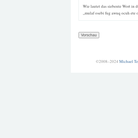
Wie lautet das siebente Wort in 
„mulaf osebi fug awuq ocuh ete
©2008–2024
Michael Te