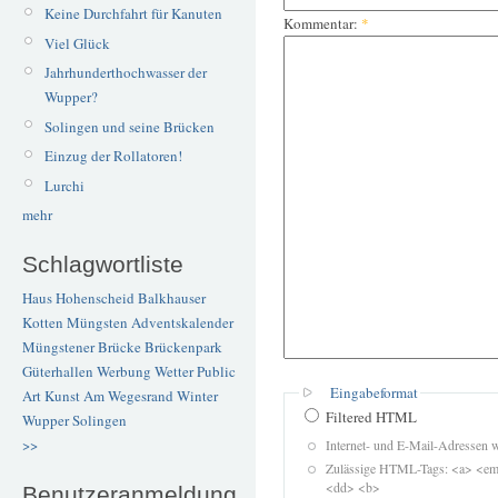
Keine Durchfahrt für Kanuten
Kommentar:
*
Viel Glück
Jahrhunderthochwasser der
Wupper?
Solingen und seine Brücken
Einzug der Rollatoren!
Lurchi
mehr
Schlagwortliste
Haus Hohenscheid
Balkhauser
Kotten
Müngsten
Adventskalender
Müngstener Brücke
Brückenpark
Güterhallen
Werbung
Wetter
Public
Eingabeformat
Art
Kunst
Am Wegesrand
Winter
Filtered HTML
Wupper
Solingen
>>
Internet- und E-Mail-Adressen 
Zulässige HTML-Tags: <a> <em>
<dd> <b>
Benutzeranmeldung