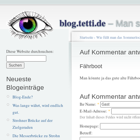
blog.tetti.de
– Man s
Startseite
›
Wie füllt man das Sommerlo
Diese Website durchsuchen:
Auf Kommentar ant
Fährboot
Man könnte ja das gute alte Fährbo
Neueste
Blogeinträge
Auf Kommentar ant
Blog-Ende?
Ihr Name:
*
Was lange währt, wird endlich
E-Mail-Adresse:
*
gut.
Der Inhalt dieses Feldes wird nicht öffen
Strohner Brücke auf der
Homepage:
Zielgeraden
Betreff:
Die Messerbrücke zu Strohn