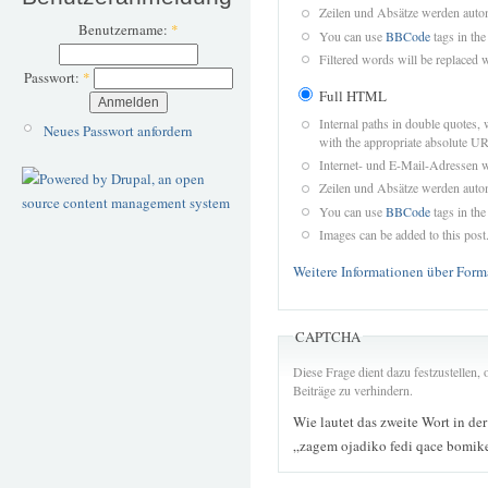
Zeilen und Absätze werden autom
Benutzername:
*
You can use
BBCode
tags in the
Filtered words will be replaced w
Passwort:
*
Full HTML
Internal paths in double quotes, 
Neues Passwort anfordern
with the appropriate absolute URL
Internet- und E-Mail-Adressen 
Zeilen und Absätze werden autom
You can use
BBCode
tags in the
Images can be added to this post
Weitere Informationen über Form
CAPTCHA
Diese Frage dient dazu festzustellen
Beiträge zu verhindern.
Wie lautet das zweite Wort in de
„zagem ojadiko fedi qace bomike