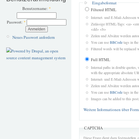
Eingabeformat
Benutzername:
*
Filtered HTML
Internet- und E-Mail-Adressen 
Passwort:
*
Zulässige HTML-Tags: <a> <em>
<dd> <b>
Zeilen und Absätze werden autom
Neues Passwort anfordern
You can use
BBCode
tags in the
Filtered words will be replaced w
Full HTML
Internal paths in double quotes, 
with the appropriate absolute URL
Internet- und E-Mail-Adressen 
Zeilen und Absätze werden autom
You can use
BBCode
tags in the
Images can be added to this post
Weitere Informationen über Form
CAPTCHA
Diese Frage dient dazu festzustellen