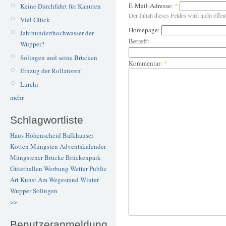
E-Mail-Adresse:
*
Keine Durchfahrt für Kanuten
Der Inhalt dieses Feldes wird nicht öffen
Viel Glück
Homepage:
Jahrhunderthochwasser der
Betreff:
Wupper?
Solingen und seine Brücken
Kommentar:
*
Einzug der Rollatoren!
Lurchi
mehr
Schlagwortliste
Haus Hohenscheid
Balkhauser
Kotten
Müngsten
Adventskalender
Müngstener Brücke
Brückenpark
Güterhallen
Werbung
Wetter
Public
Art
Kunst
Am Wegesrand
Winter
Wupper
Solingen
>>
Benutzeranmeldung