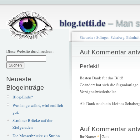
blog.tetti.de
– Man s
Startseite
›
Solingen-Schaberg, Bahnhalt
Diese Website durchsuchen:
Auf Kommentar ant
Perfekt!
Besten Dank für das Bild!
Neueste
Geändert hat sich die Signalanlage.
Blogeinträge
Vorsignalwiederholer.
Blog-Ende?
Als Dank noch ein kleines Schaberg
Was lange währt, wird endlich
gut.
Strohner Brücke auf der
Zielgeraden
Auf Kommentar ant
Die Messerbrücke zu Strohn
Ihr Name:
*