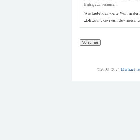
Beiträge zu verhindern.
Wie lautet das vierte Wort in der
„foh xobi uxeyi egi iduv aqesa l
©2008–2024
Michael Te