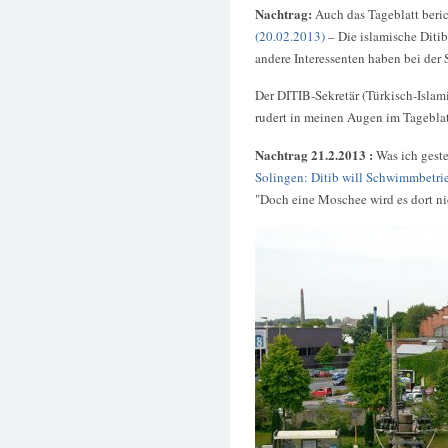
Nachtrag:
Auch das Tageblatt beric
(20.02.2013)
– Die islamische Diti
andere Interessenten haben bei der 
Der DITIB-Sekretär (Türkisch-Islami
rudert in meinen Augen im Tageblat
Nachtrag 21.2.2013 :
Was ich geste
Solingen: Ditib will Schwimmbetri
"Doch eine Moschee wird es dort ni