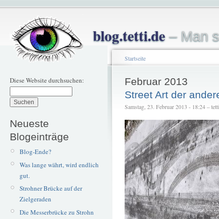
blog.tetti.de
– Man s
Startseite
Diese Website durchsuchen:
Februar 2013
Street Art der ander
Samstag, 23. Februar 2013 - 18:24 – tett
Neueste
Blogeinträge
Blog-Ende?
Was lange währt, wird endlich
gut.
Strohner Brücke auf der
Zielgeraden
Die Messerbrücke zu Strohn