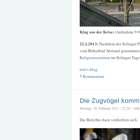
Klug aus der Krise:
(Aufnahme 9.9
22.2.2013:
Nachdem der Solinger P
vom Birkerbad Abstand genommen hat
Religionszentrum
im Solinger Tageb
tetti's blog
5 Kommentare
Die Zugvögel komm
Montag, 18. Februar 2013 - 21:20 – tetti
Die Berichte dazu verdichten sich.