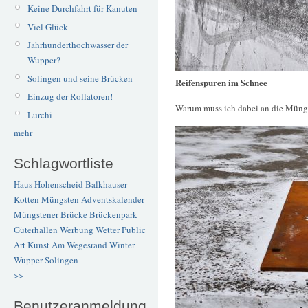
Keine Durchfahrt für Kanuten
Viel Glück
Jahrhunderthochwasser der
Wupper?
Solingen und seine Brücken
Reifenspuren im Schnee
Einzug der Rollatoren!
Warum muss ich dabei an die Müng
Lurchi
mehr
Schlagwortliste
Haus Hohenscheid
Balkhauser
Kotten
Müngsten
Adventskalender
Müngstener Brücke
Brückenpark
Güterhallen
Werbung
Wetter
Public
Art
Kunst
Am Wegesrand
Winter
Wupper
Solingen
>>
Benutzeranmeldung