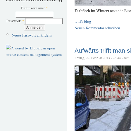
Benutzername:
*
Farbfleck im Winter:
rostende Eise
Passwort:
*
tetti's blog
Neuen Kommentar schreiben
Neues Passwort anfordern
Aufwärts trifft man si
Freitag, 22. Februar 2013 - 23:44 – tetti