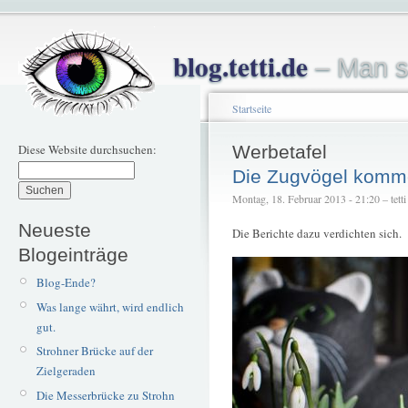
blog.tetti.de
– Man s
Startseite
Diese Website durchsuchen:
Werbetafel
Die Zugvögel komm
Montag, 18. Februar 2013 - 21:20 – tetti
Neueste
Die Berichte dazu verdichten sich.
Blogeinträge
Blog-Ende?
Was lange währt, wird endlich
gut.
Strohner Brücke auf der
Zielgeraden
Die Messerbrücke zu Strohn