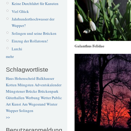
Keine Durchfahrt für Kanuten
Viel Glück
Jahrhunderthochwasser der
Wupper?
Solingen und seine Brücken
Einzug der Rollatoren!
Galanthus Felidae
Lurchi
mehr
Schlagwortliste
Haus Hohenscheid
Balkhauser
Kotten
Müngsten
Adventskalender
Müngstener Brücke
Brückenpark
Güterhallen
Werbung
Wetter
Public
Art
Kunst
Am Wegesrand
Winter
Wupper
Solingen
>>
Benutzeranmeldung