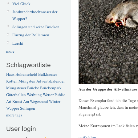
Viel Glück
Jahrhunderthochwasser der
Wupper?
Solingen und seine Brücken
Einzug der Rollatoren!
Lurchi
more
Schlagwortliste
Haus Hohenscheid
Balkhauser
Kotten
Müngsten
Adventskalender
Müngstener Brücke
Brückenpark
Aus der Gruppe der Altweltmäuse
Güterhallen
Werbung
Wetter
Public
Dieses Exemplar fand ich die Tage
Art
Kunst
Am Wegesrand
Winter
Manchmal glaube ich, dass in mei
Wupper
Solingen
abgeneigt ist.
more tags
Meine Kratzspuren im Lack fielen 
User login
tetti's blog