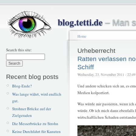
blog.tetti.de
– Man s
Home
Search this site:
Urheberrecht
Ratten verlassen n
Schiff
Wednesday, 23. November 2011 - 22:49 
Recent blog posts
Und andere schicken sich an, es ern
Blog-Ende?
Medien kolportiert.
Was lange währt, wird endlich
gut.
Was würde mir passieren, wenn ich
Strohner Brücke auf der
würde. Ob ich mich dann ebenfalls 
Zielgeraden
wirtschaftlichen Schaden entstande
Die Messerbrücke zu Strohn
Keine Durchfahrt für Kanuten