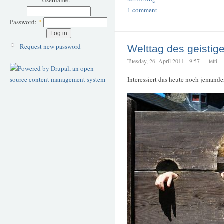
Username:
*
1 comment
Password:
*
Request new password
Welttag des geisti
Tuesday, 26. April 2011 - 9:57 — tetti
Interessiert das heute noch jemand