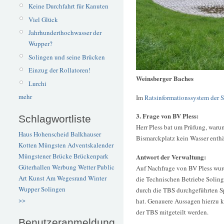
Keine Durchfahrt für Kanuten
Viel Glück
Jahrhunderthochwasser der
Wupper?
Solingen und seine Brücken
Einzug der Rollatoren!
Weinsberger Baches
Lurchi
mehr
Im
Ratsinformationssystem der S
3. Frage von BV Pless:
Schlagwortliste
Herr Pless bat um Prüfung, waru
Haus Hohenscheid
Balkhauser
Bismarckplatz kein Wasser enthä
Kotten
Müngsten
Adventskalender
Müngstener Brücke
Brückenpark
Antwort der Verwaltung:
Güterhallen
Werbung
Wetter
Public
Auf Nachfrage von BV Pless wur
Art
Kunst
Am Wegesrand
Winter
die Technischen Betriebe Soling
Wupper
Solingen
durch die TBS durchgeführten 
>>
hat. Genauere Aussagen hierzu 
der TBS mitgeteilt werden.
Benutzeranmeldung