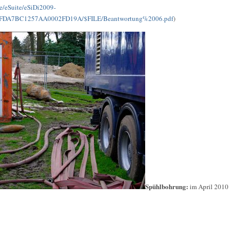
e/eSuite/eSiDi2009-
FDA7BC1257AA0002FD19A/$FILE/Beantwortung%2006.pdf
)
Spühlbohrung:
im April 2010