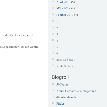
April 2019
(5)
März 2019
(4)
Februar 2019
(4)
1
2
3
ist das Becken leer, sonst
4
luss geschaffen. Da die Quelle
5
6
nächste Seite ›
letzte Seite »
Blogroll
500beine
Armin Gerhardts Fototagebuch
die olsenban.de
Flickr