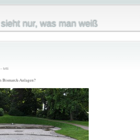
sieht nur, was man weiß
 tetti
n Bismarck-Anlagen?