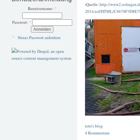
(Quelle:
http://www2.solingen.d
Benutzername:
*
2014.nsf/HTML/C4678F3D8E7
Passwort:
*
Neues Passwort anfordern
tetti's blog
4 Kommentare