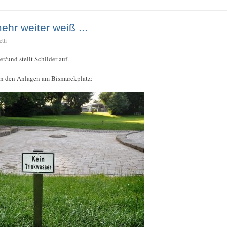
hr weiter weiß ...
tti
r/und stellt Schilder auf.
in den Anlagen am Bismarckplatz: