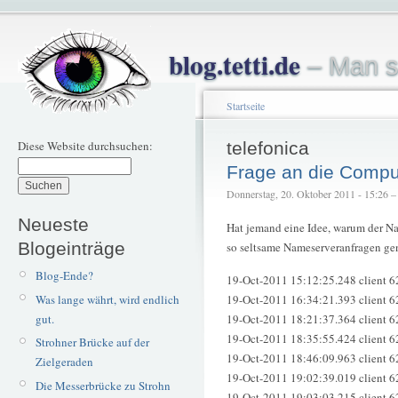
blog.tetti.de
– Man s
Startseite
Diese Website durchsuchen:
telefonica
Frage an die Compu
Donnerstag, 20. Oktober 2011 - 15:26 – t
Neueste
Hat jemand eine Idee, warum der N
Blogeinträge
so seltsame Nameserveranfragen gen
Blog-Ende?
19-Oct-2011 15:12:25.248 client 6
Was lange währt, wird endlich
19-Oct-2011 16:34:21.393 client 
gut.
19-Oct-2011 18:21:37.364 client 
19-Oct-2011 18:35:55.424 client 
Strohner Brücke auf der
19-Oct-2011 18:46:09.963 client 
Zielgeraden
19-Oct-2011 19:02:39.019 client 
Die Messerbrücke zu Strohn
19-Oct-2011 19:03:03.215 client 