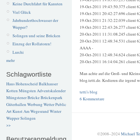
Keine Durchfahrt für Kanuten
19-Oct-2011 19:43:50.375 client 6
Viel Glück
19-Oct-2011 20:42:27.696 client 6
Jahrhunderthochwasser der
19-Oct-2011 21:32:22.039 client 
Wupper?
19-Oct-2011 22:43:26.277 client 
20-Oct-2011 11:31:08.245 client 
Solingen und seine Brücken
20-Oct-2011 12:48:34.531 client 
Einzug der Rollatoren!
AAAA -
Lurchi
20-Oct-2011 12:48:34.624 client 
mehr
20-Oct-2011 16:14:04.261 client 
Man achte auf die Groß- und Klei
Schlagwortliste
blog.tetti.de. Kodieren die irgend 
Haus Hohenscheid
Balkhauser
Kotten
Müngsten
Adventskalender
tetti's blog
Müngstener Brücke
Brückenpark
6 Kommentare
Güterhallen
Werbung
Wetter
Public
Art
Kunst
Am Wegesrand
Winter
Wupper
Solingen
>>
©2008–2024
Michael Te
Benutzeranmeldung