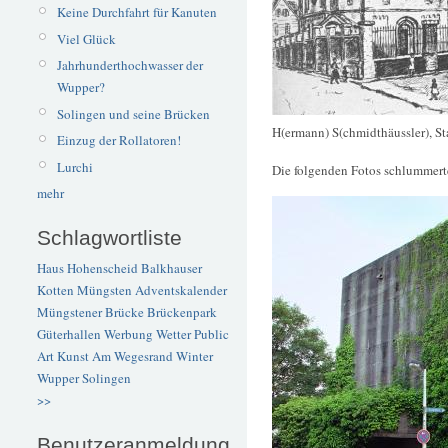
Keine Durchfahrt für Kanuten
Viel Glück
Jahrhunderthochwasser der
Wupper?
Solingen und seine Brücken
H(ermann) S(chmidthäussler), St
Einzug der Rollatoren!
Lurchi
Die folgenden Fotos schlummerte
mehr
Schlagwortliste
Haus Hohenscheid
Balkhauser
Kotten
Müngsten
Adventskalender
Müngstener Brücke
Brückenpark
Güterhallen
Werbung
Wetter
Public
Art
Kunst
Am Wegesrand
Winter
Wupper
Solingen
>>
Benutzeranmeldung