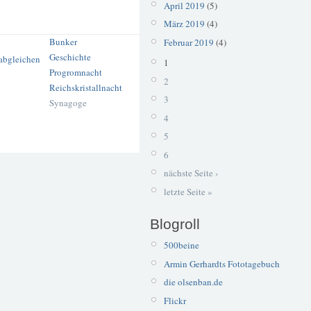
April 2019
(5)
März 2019
(4)
Bunker
Februar 2019
(4)
Geschichte
1
Progromnacht
2
Reichskristallnacht
3
Synagoge
4
5
6
nächste Seite ›
letzte Seite »
Blogroll
500beine
Armin Gerhardts Fototagebuch
die olsenban.de
Flickr