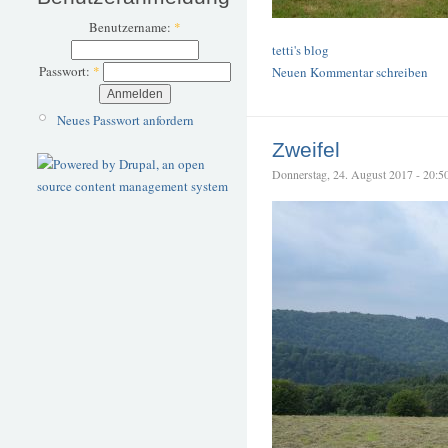
Benutzername:
*
tetti's blog
Passwort:
*
Neuen Kommentar schreiben
Neues Passwort anfordern
Zweifel
Donnerstag, 24. August 2017 - 20:50 