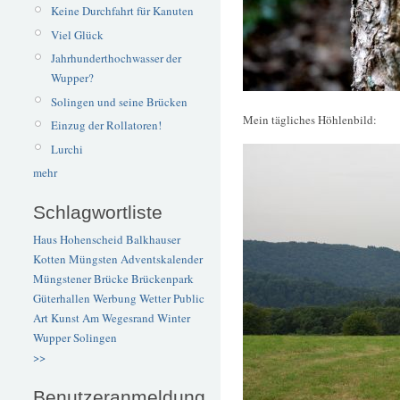
Keine Durchfahrt für Kanuten
Viel Glück
Jahrhunderthochwasser der
Wupper?
Solingen und seine Brücken
Mein tägliches Höhlenbild:
Einzug der Rollatoren!
Lurchi
mehr
Schlagwortliste
Haus Hohenscheid
Balkhauser
Kotten
Müngsten
Adventskalender
Müngstener Brücke
Brückenpark
Güterhallen
Werbung
Wetter
Public
Art
Kunst
Am Wegesrand
Winter
Wupper
Solingen
>>
Benutzeranmeldung