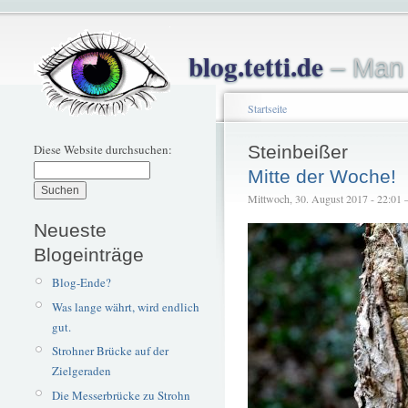
blog.tetti.de
– Man 
Startseite
Diese Website durchsuchen:
Steinbeißer
Mitte der Woche!
Mittwoch, 30. August 2017 - 22:01 – 
Neueste
Blogeinträge
Blog-Ende?
Was lange währt, wird endlich
gut.
Strohner Brücke auf der
Zielgeraden
Die Messerbrücke zu Strohn