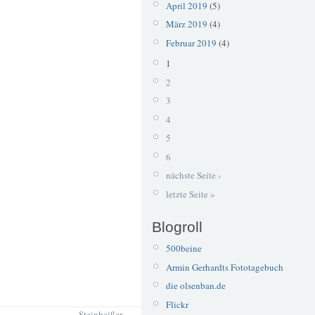
April 2019
(5)
März 2019
(4)
Februar 2019
(4)
1
2
3
4
5
6
nächste Seite ›
letzte Seite »
Blogroll
500beine
Armin Gerhardts Fototagebuch
die olsenban.de
Flickr
Steinbeißer