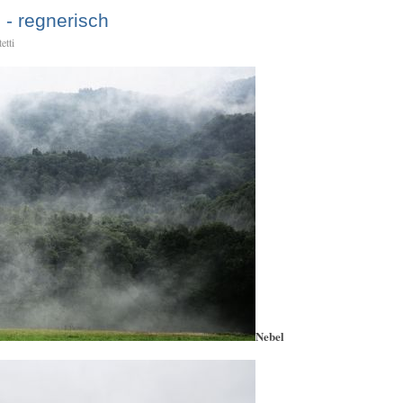
- regnerisch
etti
Nebel