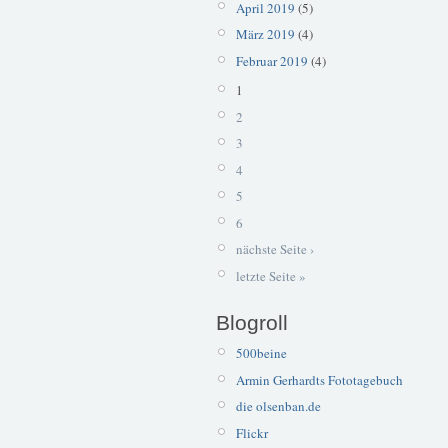
April 2019
(5)
März 2019
(4)
Februar 2019
(4)
1
2
3
4
5
6
nächste Seite ›
letzte Seite »
Blogroll
500beine
Armin Gerhardts Fototagebuch
die olsenban.de
Flickr