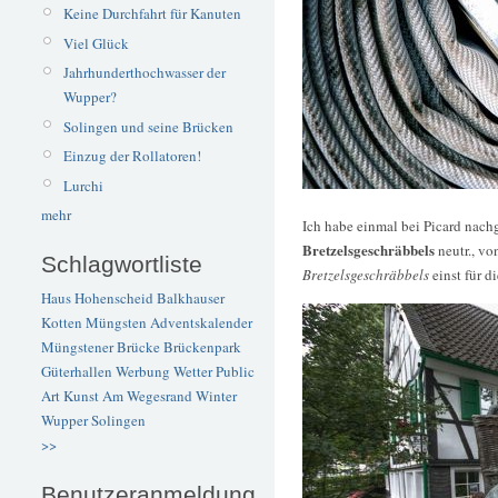
Keine Durchfahrt für Kanuten
Viel Glück
Jahrhunderthochwasser der
Wupper?
Solingen und seine Brücken
Einzug der Rollatoren!
Lurchi
mehr
Ich habe einmal bei Picard nach
Bretzelsgeschräbbels
neutr., vo
Schlagwortliste
Bretzelsgeschräbbels
einst für d
Haus Hohenscheid
Balkhauser
Kotten
Müngsten
Adventskalender
Müngstener Brücke
Brückenpark
Güterhallen
Werbung
Wetter
Public
Art
Kunst
Am Wegesrand
Winter
Wupper
Solingen
>>
Benutzeranmeldung