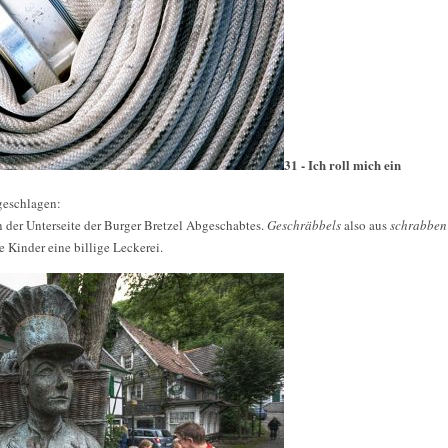
31 - Ich roll mich ein
geschlagen:
n der Unterseite der Burger Bretzel Abgeschabtes.
Geschräbbels
also aus
schrabben
ie Kinder eine billige Leckerei.