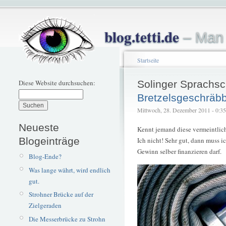
blog.tetti.de
– Man 
Startseite
Diese Website durchsuchen:
Solinger Sprachsc
Bretzelsgeschräbb
Mittwoch, 28. Dezember 2011 - 0:35 –
Neueste
Kennt jemand diese vermeintlich
Blogeinträge
Ich nicht! Sehr gut, dann muss i
Gewinn selber finanzieren darf.
Blog-Ende?
Was lange währt, wird endlich
gut.
Strohner Brücke auf der
Zielgeraden
Die Messerbrücke zu Strohn