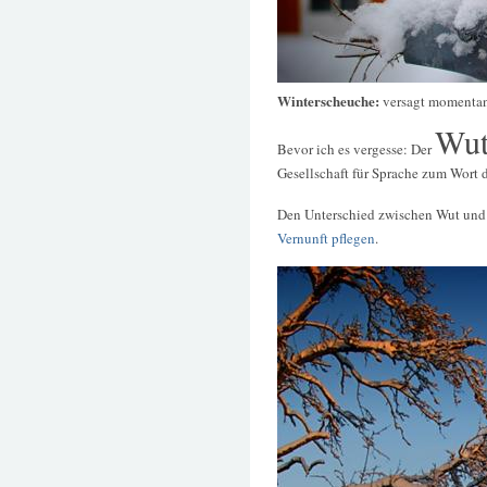
Winterscheuche:
versagt momenta
Wut
Bevor ich es vergesse: Der
Gesellschaft für Sprache zum Wort d
Den Unterschied zwischen Wut und
Vernunft pflegen
.