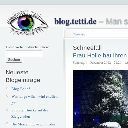
blog.tetti.de
– Man s
Startseite
Diese Website durchsuchen:
Schneefall
Frau Holle hat ihre
Samstag, 1. Dezember 2012 - 21:26 – tet
Neueste
Blogeinträge
Blog-Ende?
Was lange währt, wird endlich
gut.
Strohner Brücke auf der
Zielgeraden
Die Messerbrücke zu Strohn