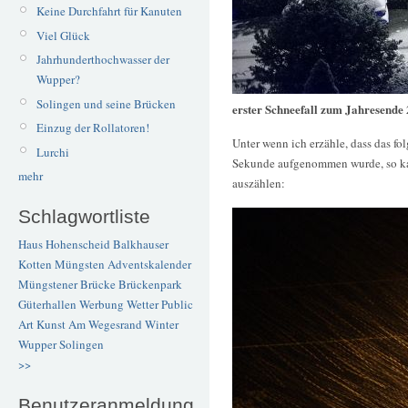
Keine Durchfahrt für Kanuten
Viel Glück
Jahrhunderthochwasser der
Wupper?
Solingen und seine Brücken
erster Schneefall zum Jahresende
Einzug der Rollatoren!
Unter wenn ich erzähle, dass das fo
Lurchi
Sekunde aufgenommen wurde, so ka
mehr
auszählen:
Schlagwortliste
Haus Hohenscheid
Balkhauser
Kotten
Müngsten
Adventskalender
Müngstener Brücke
Brückenpark
Güterhallen
Werbung
Wetter
Public
Art
Kunst
Am Wegesrand
Winter
Wupper
Solingen
>>
Benutzeranmeldung