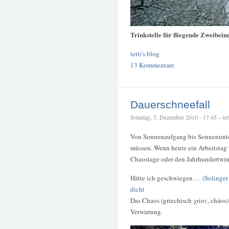
Trinkstelle für fliegende Zweibein
tetti's blog
13 Kommentare
Dauerschneefall
Sonntag, 5. Dezember 2010 - 17:45 – tet
Von Sonnenaufgang bis Sonnenunte
müssen. Wenn heute ein Arbeitstag
Chaostage oder den Jahrhundertwint
Hätte ich geschwiegen …
(Solinger
dicht
Das Chaos (griechisch χάος, cháos)
Verwirrung.