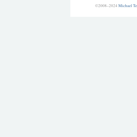
©2008–2024
Michael Te