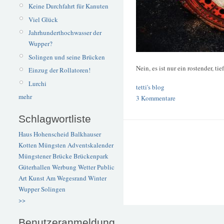
Keine Durchfahrt für Kanuten
Viel Glück
Jahrhunderthochwasser der
Wupper?
Solingen und seine Brücken
Nein, es ist nur ein rostender, t
Einzug der Rollatoren!
Lurchi
tetti's blog
mehr
3 Kommentare
Schlagwortliste
Haus Hohenscheid
Balkhauser
Kotten
Müngsten
Adventskalender
Müngstener Brücke
Brückenpark
Güterhallen
Werbung
Wetter
Public
Art
Kunst
Am Wegesrand
Winter
Wupper
Solingen
>>
Benutzeranmeldung