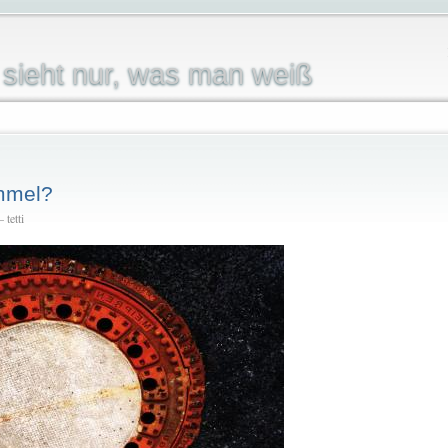
sieht nur, was man weiß
mmel?
 tetti