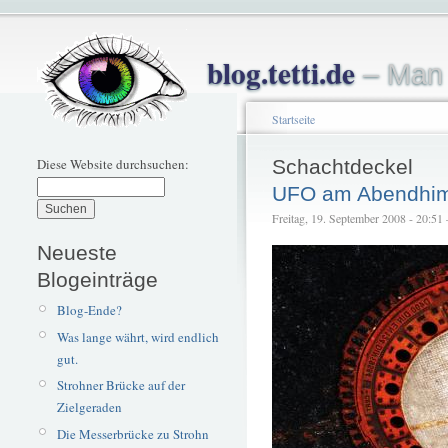
blog.tetti.de
– Man 
Startseite
Diese Website durchsuchen:
Schachtdeckel
UFO am Abendhi
Freitag, 19. September 2008 - 20:51 –
Neueste
Blogeinträge
Blog-Ende?
Was lange währt, wird endlich
gut.
Strohner Brücke auf der
Zielgeraden
Die Messerbrücke zu Strohn