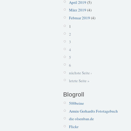
April 2019
(5)
März 2019
(4)
Februar 2019
(4)
1
2
3
4
5
6
nächste Seite ›
letzte Seite »
Blogroll
500beine
Armin Gerhardts Fototagebuch
die olsenban.de
Flickr