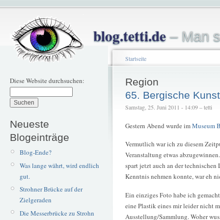
blog.tetti.de
– Man s
Startseite
Diese Website durchsuchen:
Region
65. Bergische Kunst
Samstag, 25. Juni 2011 - 14:09 – tetti
Neueste
Gestern Abend wurde im
Museum B
Blogeinträge
Vermutlich war ich zu diesem Zeitp
Blog-Ende?
Veranstaltung etwas abzugewinnen. 
Was lange währt, wird endlich
spart jetzt auch an der technischen
gut.
Kenntnis nehmen konnte, war eh ni
Strohner Brücke auf der
Ein einziges Foto habe ich gemacht.
Zielgeraden
eine Plastik eines mir leider nicht
Die Messerbrücke zu Strohn
Ausstellung/Sammlung. Woher wusst