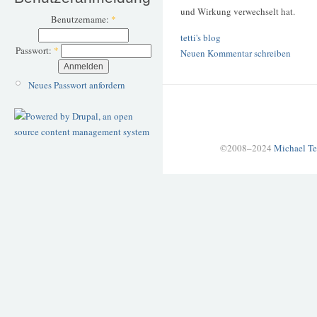
und Wirkung verwechselt hat.
Benutzername:
*
tetti's blog
Passwort:
*
Neuen Kommentar schreiben
Neues Passwort anfordern
©2008–2024
Michael Te