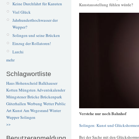
Keine Durchfahrt für Kanuten
Kunstausstellung fühlen würde?
Viel Glück
Jahrhunderthochwasser der
Wupper?
Solingen und seine Brücken
Einzug der Rollatoren!
Lurchi
mehr
Schlagwortliste
Haus Hohenscheid
Balkhauser
Kotten
Müngsten
Adventskalender
Müngstener Brücke
Brückenpark
Güterhallen
Werbung
Wetter
Public
Art
Kunst
Am Wegesrand
Winter
Verstehe nur noch Bahnhof
Wupper
Solingen
>>
Solingen: Kunst und Glückshormo
Bei der Sache mit den Glückshormo
Benutzeranmeldung