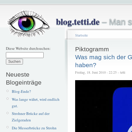
blog.tetti.de
– Man s
Startseite
Diese Website durchsuchen:
Piktogramm
Was mag sich der G
haben?
Freitag, 18. Juni 2010 - 22:25 – tetti
Neueste
Blogeinträge
Blog-Ende?
Was lange währt, wird endlich
gut.
Strohner Brücke auf der
Zielgeraden
Die Messerbrücke zu Strohn