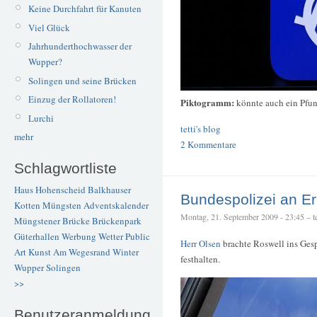
Keine Durchfahrt für Kanuten
Viel Glück
Jahrhunderthochwasser der
Wupper?
Solingen und seine Brücken
Einzug der Rollatoren!
Piktogramm:
könnte auch ein Pfun
Lurchi
tetti's blog
mehr
2 Kommentare
Schlagwortliste
Haus Hohenscheid
Balkhauser
Bundespolizei an E
Kotten
Müngsten
Adventskalender
Montag, 21. September 2009 - 23:45 – te
Müngstener Brücke
Brückenpark
Güterhallen
Werbung
Wetter
Public
Herr Olsen
brachte Roswell ins Gespr
Art
Kunst
Am Wegesrand
Winter
festhalten.
Wupper
Solingen
>>
Benutzeranmeldung