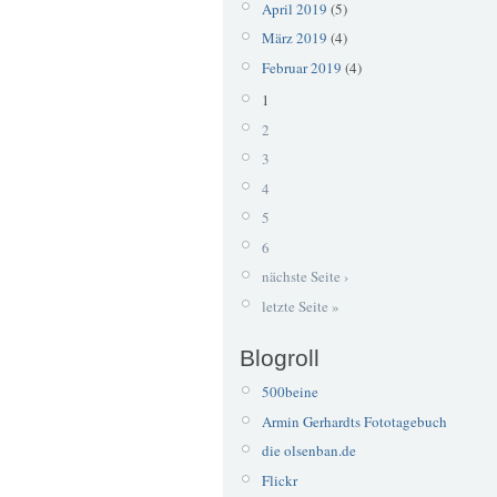
April 2019
(5)
März 2019
(4)
Februar 2019
(4)
1
2
3
4
5
6
nächste Seite ›
letzte Seite »
Blogroll
500beine
Armin Gerhardts Fototagebuch
die olsenban.de
Flickr