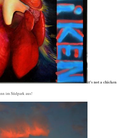
it's not a chicken
ann im Südpark aus!