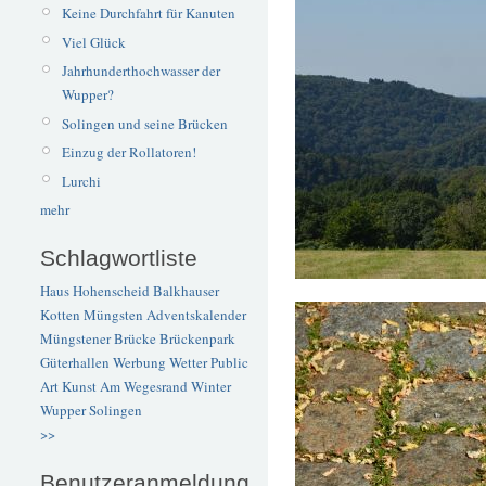
Keine Durchfahrt für Kanuten
Viel Glück
Jahrhunderthochwasser der
Wupper?
Solingen und seine Brücken
Einzug der Rollatoren!
Lurchi
mehr
Schlagwortliste
Haus Hohenscheid
Balkhauser
Kotten
Müngsten
Adventskalender
Müngstener Brücke
Brückenpark
Güterhallen
Werbung
Wetter
Public
Art
Kunst
Am Wegesrand
Winter
Wupper
Solingen
>>
Benutzeranmeldung