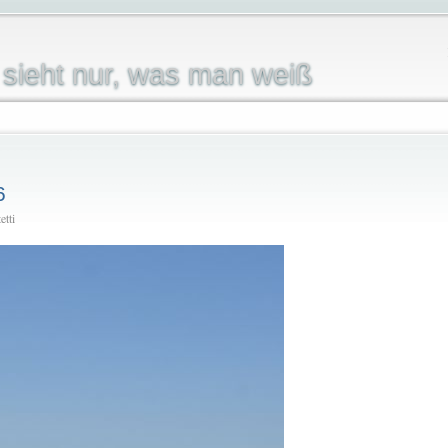
sieht nur, was man weiß
6
etti