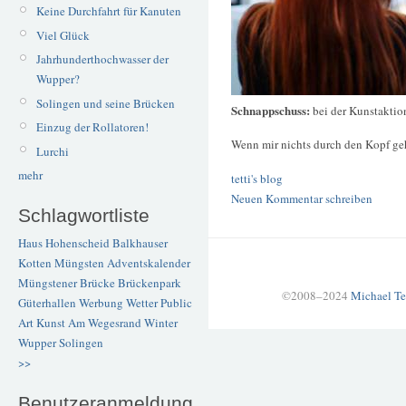
Keine Durchfahrt für Kanuten
Viel Glück
Jahrhunderthochwasser der
Wupper?
Solingen und seine Brücken
Schnappschuss:
bei der Kunstaktio
Einzug der Rollatoren!
Wenn mir nichts durch den Kopf geh
Lurchi
mehr
tetti's blog
Neuen Kommentar schreiben
Schlagwortliste
Haus Hohenscheid
Balkhauser
Kotten
Müngsten
Adventskalender
Müngstener Brücke
Brückenpark
©2008–2024
Michael Te
Güterhallen
Werbung
Wetter
Public
Art
Kunst
Am Wegesrand
Winter
Wupper
Solingen
>>
Benutzeranmeldung