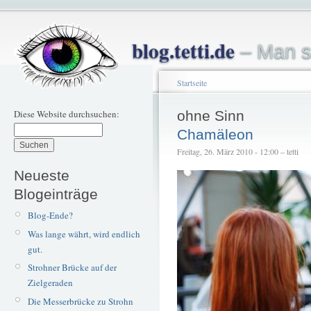
blog.tetti.de
– Man s
Startseite
Diese Website durchsuchen:
ohne Sinn
Chamäleon
Freitag, 26. März 2010 - 12:00 – tetti
Neueste
Blogeinträge
Blog-Ende?
Was lange währt, wird endlich
gut.
Strohner Brücke auf der
Zielgeraden
Die Messerbrücke zu Strohn