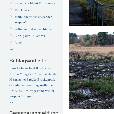
Keine Durchfahrt für Kanuten
Viel Glück
Jahrhunderthochwasser der
Wupper?
Solingen und seine Brücken
Einzug der Rollatoren!
Lurchi
mehr
Schlagwortliste
Haus Hohenscheid
Balkhauser
Kotten
Müngsten
Adventskalender
Müngstener Brücke
Brückenpark
Güterhallen
Werbung
Wetter
Public
Art
Kunst
Am Wegesrand
Winter
Wupper
Solingen
>>
Benutzeranmeldung