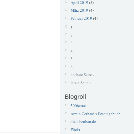
April 2019
(5)
März 2019
(4)
Februar 2019
(4)
1
2
3
4
5
6
nächste Seite ›
letzte Seite »
Blogroll
500beine
Armin Gerhardts Fototagebuch
die olsenban.de
Flickr