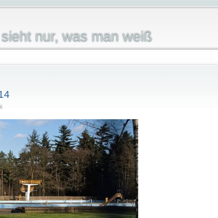
sieht nur, was man weiß
14
ti