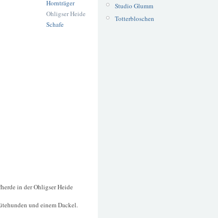
Hornträger
Studio Glumm
Ohligser Heide
Totterbloschen
Schafe
herde in der Ohligser Heide
i Hütehunden und einem Dackel.