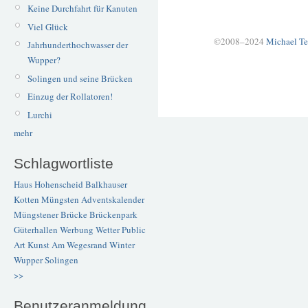
Keine Durchfahrt für Kanuten
Viel Glück
©2008–2024
Michael Te
Jahrhunderthochwasser der
Wupper?
Solingen und seine Brücken
Einzug der Rollatoren!
Lurchi
mehr
Schlagwortliste
Haus Hohenscheid
Balkhauser
Kotten
Müngsten
Adventskalender
Müngstener Brücke
Brückenpark
Güterhallen
Werbung
Wetter
Public
Art
Kunst
Am Wegesrand
Winter
Wupper
Solingen
>>
Benutzeranmeldung