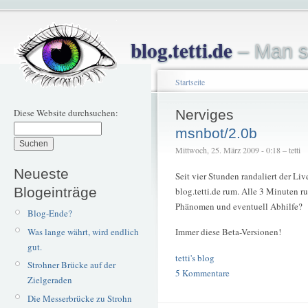
blog.tetti.de
– Man s
Startseite
Diese Website durchsuchen:
Nerviges
msnbot/2.0b
Mittwoch, 25. März 2009 - 0:18 – tetti
Neueste
Seit vier Stunden randaliert der L
Blogeinträge
blog.tetti.de rum. Alle 3 Minuten ru
Phänomen und eventuell Abhilfe?
Blog-Ende?
Was lange währt, wird endlich
Immer diese Beta-Versionen!
gut.
tetti's blog
Strohner Brücke auf der
5 Kommentare
Zielgeraden
Die Messerbrücke zu Strohn