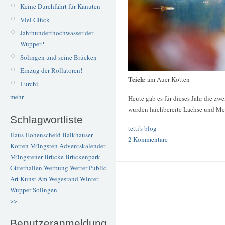
Keine Durchfahrt für Kanuten
Viel Glück
Jahrhunderthochwasser der
Wupper?
Solingen und seine Brücken
Einzug der Rollatoren!
Teich:
am Auer Kotten
Lurchi
mehr
Heute gab es für dieses Jahr die zw
wurden laichbereite Lachse und Meer
Schlagwortliste
tetti's blog
Haus Hohenscheid
Balkhauser
2 Kommentare
Kotten
Müngsten
Adventskalender
Müngstener Brücke
Brückenpark
Güterhallen
Werbung
Wetter
Public
Art
Kunst
Am Wegesrand
Winter
Wupper
Solingen
>>
Benutzeranmeldung