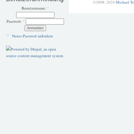
©2008–2024
Michael Te
Benutzername:
*
Passwort:
*
Neues Passwort anfordern