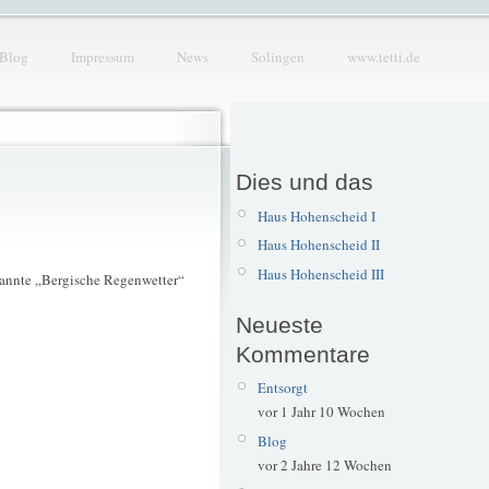
Blog
Impressum
News
Solingen
www.tetti.de
Dies und das
Haus Hohenscheid I
Haus Hohenscheid II
Haus Hohenscheid III
ekannte „Bergische Regenwetter“
Neueste
Kommentare
Entsorgt
vor 1 Jahr 10 Wochen
Blog
vor 2 Jahre 12 Wochen