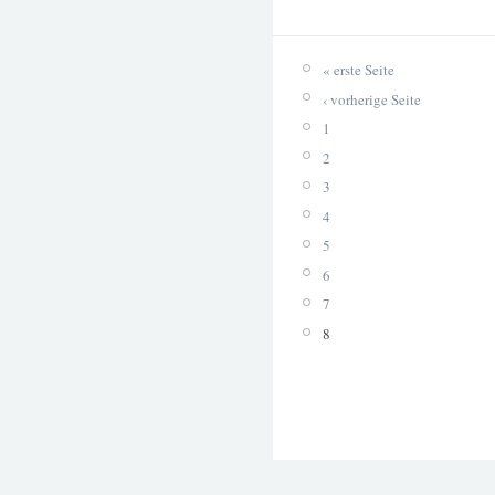
« erste Seite
‹ vorherige Seite
1
2
3
4
5
6
7
8