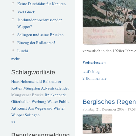
Keine Durchfahrt für Kanuten
Viel Glück
Jahrhunderthochwasser der
Wupper?
Solingen und seine Brücken
Einzug der Rollatoren!
Lurchi
vermutlich in den 1920er Jahre 
mehr
Weiterlesen -»
tetti's blog
Schlagwortliste
2 Kommentare
Haus Hohenscheid
Balkhauser
Kotten
Müngsten
Adventskalender
Müngstener Brücke
Brückenpark
Bergisches Regen
Güterhallen
Werbung
Wetter
Public
Art
Kunst
Am Wegesrand
Winter
Sonntag, 21. Dezember 2008 - 17:58 –
Wupper
Solingen
>>
Benutzeranmeldung