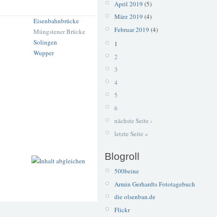
April 2019
(5)
März 2019
(4)
Eisenbahnbrücke
Februar 2019
(4)
Müngstener Brücke
Solingen
1
Wupper
2
3
4
5
6
nächste Seite ›
letzte Seite »
Blogroll
500beine
Armin Gerhardts Fototagebuch
die olsenban.de
Flickr