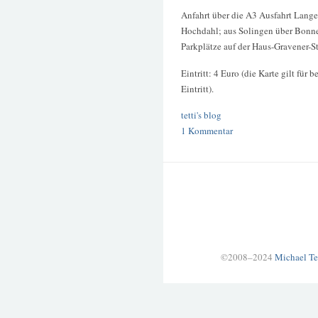
Anfahrt über die A3 Ausfahrt Lange
Hochdahl; aus Solingen über Bonner
Parkplätze auf der Haus-Gravener-S
Eintritt: 4 Euro (die Karte gilt für
Eintritt).
tetti's blog
1 Kommentar
©2008–2024
Michael Te