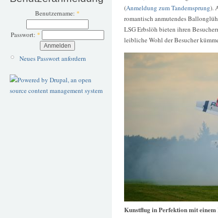
(
Anmeldung zum Tandemsprung
).
Benutzername:
*
romantisch anmutendes Ballonglühe
LSG Erbslöh bieten ihren Besuchern
Passwort:
*
leibliche Wohl der Besucher kümmer
Neues Passwort anfordern
Kunstflug in Perfektion mit einem