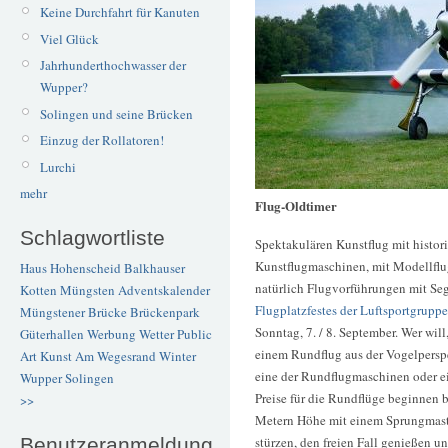
Keine Durchfahrt für Kanuten
Viel Glück
Jahrhunderthochwasser der
Wupper?
Solingen und seine Brücken
Einzug der Rollatoren!
Lurchi
mehr
Flug-Oldtimer
Schlagwortliste
Spektakulären Kunstflug mit histo
Kunstflugmaschinen, mit Modellfl
Haus Hohenscheid
Balkhauser
natürlich Flugvorführungen mit Seg
Kotten
Müngsten
Adventskalender
Flugplatzfestes der Luftsportgrupp
Müngstener Brücke
Brückenpark
Sonntag, 7. / 8. September. Wer wil
Güterhallen
Werbung
Wetter
Public
einem Rundflug aus der Vogelperspe
Art
Kunst
Am Wegesrand
Winter
eine der Rundflugmaschinen oder ei
Wupper
Solingen
Preise für die Rundflüge beginnen 
>>
Metern Höhe mit einem Sprungmaster
stürzen, den freien Fall genießen u
Benutzeranmeldung