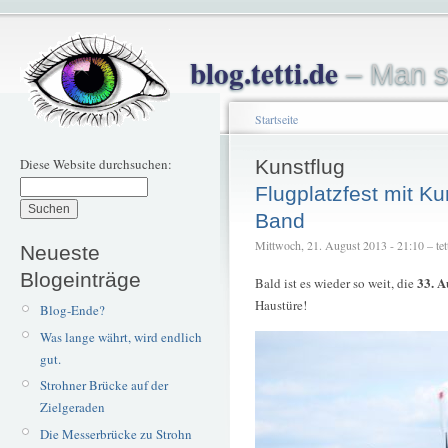
blog.tetti.de
– Man s
Startseite
Diese Website durchsuchen:
Kunstflug
Flugplatzfest mit Ku
Band
Mittwoch, 21. August 2013 - 21:10 – tet
Neueste
Blogeinträge
33. A
Bald ist es wieder so weit, die
Haustüre!
Blog-Ende?
Was lange währt, wird endlich
gut.
Strohner Brücke auf der
Zielgeraden
Die Messerbrücke zu Strohn