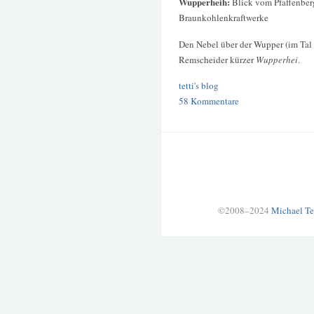
Wupperheih:
Blick vom Pfaffenber
Braunkohlenkraftwerke
Den Nebel über der Wupper (im Tal
Remscheider kürzer
Wupperhei
.
tetti's blog
58 Kommentare
©2008–2024
Michael Te