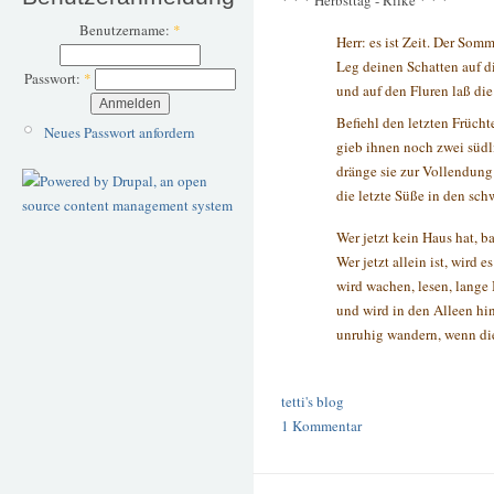
Benutzername:
*
Herr: es ist Zeit. Der Somm
Leg deinen Schatten auf 
Passwort:
*
und auf den Fluren laß die
Befiehl den letzten Frücht
Neues Passwort anfordern
gieb ihnen noch zwei südl
dränge sie zur Vollendung
die letzte Süße in den sc
Wer jetzt kein Haus hat, b
Wer jetzt allein ist, wird e
wird wachen, lesen, lange 
und wird in den Alleen hi
unruhig wandern, wenn die 
tetti's blog
1 Kommentar