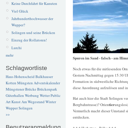
Keine Durchfahrt für Kanuten
Viel Glück
Jahrhunderthochwasser der
Wupper?
Solingen und seine Brücken
Einzug der Rollatoren!
Lurchi
mehr
Spuren im Sand - falsch - am Him
Schlagwortliste
Noch etwas für die mitlesenden Orn
Gestern Nachmittag gegen 15:30 Uhr
Haus Hohenscheid
Balkhauser
Formation in südwestliche Richtun
Kotten
Müngsten
Adventskalender
diese Anordnung aufzulösen und in 
Müngstener Brücke
Brückenpark
Güterhallen
Werbung
Wetter
Public
Hat auch hier die Stadt Solingen ve
Art
Kunst
Am Wegesrand
Winter
tier
Bergbahntrasse)? Orien
ungslosi
Wupper
Solingen
Vermutlich macht dieser Umstand si
>>
entdecken.
Benutzeranmeldung
* * * Herbsttag - Rilke * * *