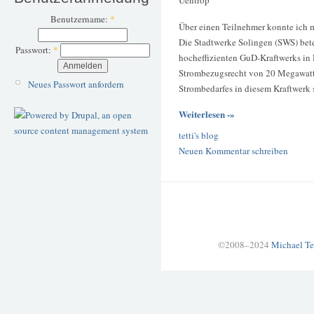
Uentrop
Benutzername:
*
Über einen Teilnehmer konnte ich 
Die Stadtwerke Solingen (SWS) bet
Passwort:
*
hocheffizienten GuD-Kraftwerks in 
Strombezugsrecht von 20 Megawatt 
Neues Passwort anfordern
Strombedarfes in diesem Kraftwerk s
Weiterlesen -»
tetti's blog
Neuen Kommentar schreiben
©2008–2024
Michael Te