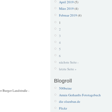
April 2019
(5)
März 2019
(4)
Februar 2019
(4)
1
2
3
4
5
6
nächste Seite ›
letzte Seite »
Blogroll
500beine
er Burger Landstraße -
Armin Gerhardts Fototagebuch
die olsenban.de
Flickr