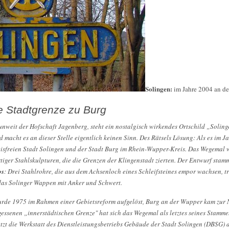
Solingen:
im Jahre 2004 an de
e Stadtgrenze zu Burg
unweit der Hofschaft Jagenberg, steht ein nostalgisch wirkendes Ortschild „Solin
d macht es an dieser Stelle eigentlich keinen Sinn. Des Rätsels Lösung: Als es im J
eisfreien Stadt Solingen und der Stadt Burg im Rhein-Wupper-Kreis. Das Wegemal w
rtiger Stahlskulpturen, die die Grenzen der Klingenstadt zierten. Der Entwurf sta
os
: Drei Stahlrohre, die aus dem Achsenloch eines Schleifsteines empor wachsen, t
as Solinger Wappen mit Anker und Schwert.
rde 1975 im Rahmen einer Gebietsreform aufgelöst, Burg an der Wupper kam zur 
gessenen „innerstädtischen Grenze" hat sich das Wegemal als letztes seines Stamme
etzt die Werkstatt des Dienstleistungsbetriebs Gebäude der Stadt Solingen (DBSG) d