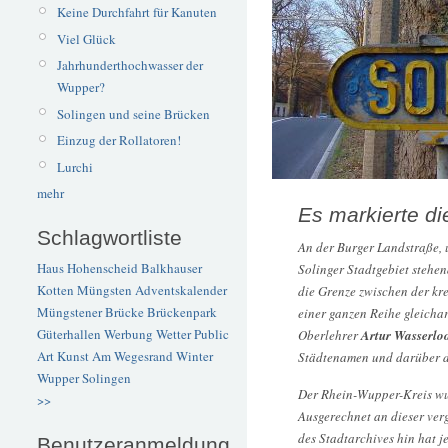
Keine Durchfahrt für Kanuten
Viel Glück
Jahrhunderthochwasser der
Wupper?
Solingen und seine Brücken
Einzug der Rollatoren!
Lurchi
mehr
Es markierte di
Schlagwortliste
An der Burger Landstraße, 
Haus Hohenscheid
Balkhauser
Solinger Stadtgebiet stehen
Kotten
Müngsten
Adventskalender
die Grenze zwischen der kr
Müngstener Brücke
Brückenpark
einer ganzen Reihe gleicha
Güterhallen
Werbung
Wetter
Public
Oberlehrer
Artur Wasserlo
Art
Kunst
Am Wegesrand
Winter
Städtenamen und darüber d
Wupper
Solingen
Der Rhein-Wupper-Kreis wu
>>
Ausgerechnet an dieser ver
des Stadtarchives hin hat j
Benutzeranmeldung