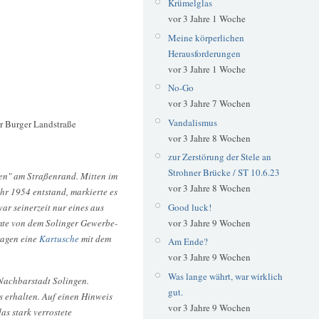
Krümelglas
vor 3 Jahre 1 Woche
Meine körperlichen
Herausforderungen
vor 3 Jahre 1 Woche
No-Go
vor 3 Jahre 7 Wochen
Vandalismus
r Burger Landstraße
vor 3 Jahre 8 Wochen
zur Zerstörung der Stele an
Strohner Brücke / ST 10.6.23
gen" am Straßenrand. Mitten im
vor 3 Jahre 8 Wochen
ahr 1954 entstand, markierte es
ar seinerzeit nur eines aus
Good luck!
mmte von dem Solinger Gewerbe-
vor 3 Jahre 9 Wochen
ragen eine
Kartusche
mit dem
Am Ende?
vor 3 Jahre 9 Wochen
Was lange währt, war wirklich
Nachbarstadt Solingen.
gut.
s erhalten. Auf einen Hinweis
vor 3 Jahre 9 Wochen
as stark verrostete