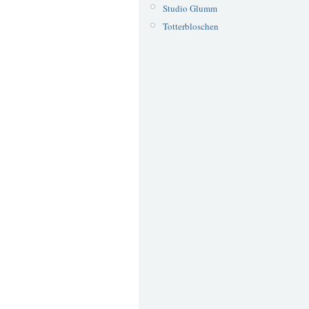
Studio Glumm
Totterbloschen