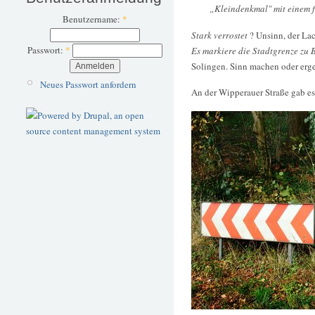
„Kleindenkmal" mit einem f
Benutzername:
*
Stark verrostet
? Unsinn, der Lack
Passwort:
*
Es markiere die Stadtgrenze zu 
Solingen. Sinn machen oder erg
Neues Passwort anfordern
An der Wipperauer Straße gab es 