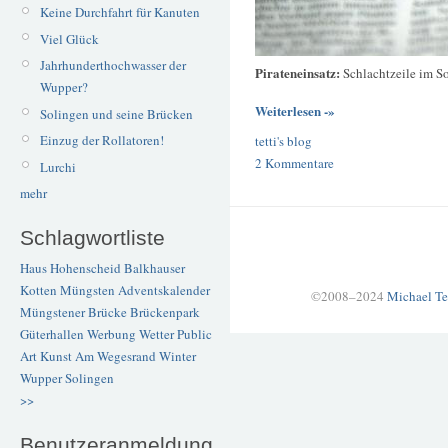
Keine Durchfahrt für Kanuten
Viel Glück
Jahrhunderthochwasser der
Pirateneinsatz:
Schlachtzeile im So
Wupper?
Weiterlesen -»
Solingen und seine Brücken
Einzug der Rollatoren!
tetti's blog
2 Kommentare
Lurchi
mehr
Schlagwortliste
Haus Hohenscheid
Balkhauser
Kotten
Müngsten
Adventskalender
©2008–2024
Michael Te
Müngstener Brücke
Brückenpark
Güterhallen
Werbung
Wetter
Public
Art
Kunst
Am Wegesrand
Winter
Wupper
Solingen
>>
Benutzeranmeldung