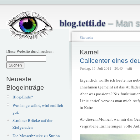
blog.tetti.de
– Man s
Startseite
Diese Website durchsuchen:
Kamel
Callcenter eines de
Freitag, 15. Juli 2011 - 20:45 – tetti
Neueste
Eigentlich wollte ich heute nur nebe
Blogeinträge
annehmen (gemeint ist das Auflade
Aber was passierte? Nix funktionier
Blog-Ende?
Linie anrief, verwies man mich Auf
Was lange währt, wird endlich
in Kairo.
gut.
Ab diesem Moment war mir das Gespr
Strohner Brücke auf der
vergrabene Erinnerungen volle Auf
Zielgeraden
Die Messerbrücke zu Strohn