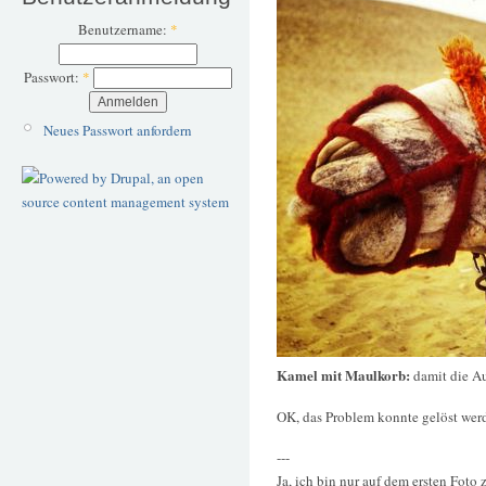
Benutzername:
*
Passwort:
*
Neues Passwort anfordern
Kamel mit Maulkorb:
damit die A
OK, das Problem konnte gelöst wer
---
Ja, ich bin nur auf dem ersten Foto 