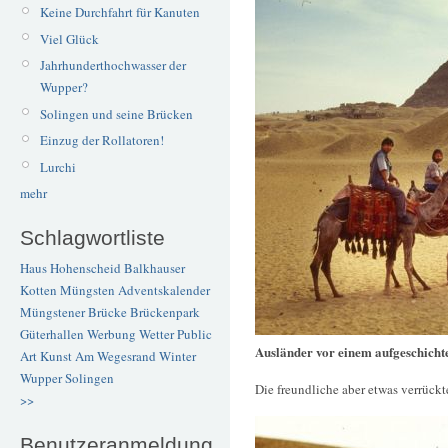
Keine Durchfahrt für Kanuten
Viel Glück
Jahrhunderthochwasser der
Wupper?
Solingen und seine Brücken
Einzug der Rollatoren!
Lurchi
mehr
Schlagwortliste
Haus Hohenscheid
Balkhauser
Kotten
Müngsten
Adventskalender
Müngstener Brücke
Brückenpark
Güterhallen
Werbung
Wetter
Public
Ausländer vor einem aufgeschicht
Art
Kunst
Am Wegesrand
Winter
Wupper
Solingen
Die freundliche aber etwas verrückt
>>
Benutzeranmeldung