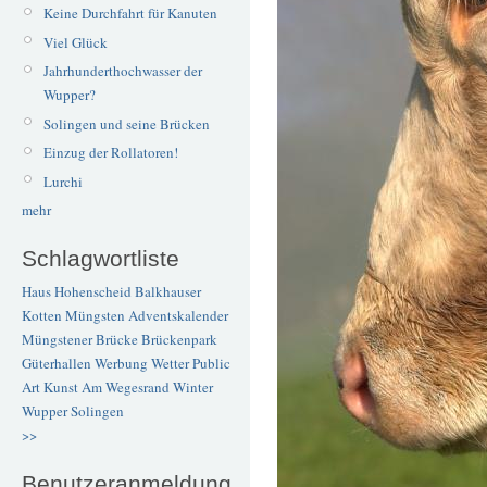
Keine Durchfahrt für Kanuten
Viel Glück
Jahrhunderthochwasser der
Wupper?
Solingen und seine Brücken
Einzug der Rollatoren!
Lurchi
mehr
Schlagwortliste
Haus Hohenscheid
Balkhauser
Kotten
Müngsten
Adventskalender
Müngstener Brücke
Brückenpark
Güterhallen
Werbung
Wetter
Public
Art
Kunst
Am Wegesrand
Winter
Wupper
Solingen
>>
Benutzeranmeldung