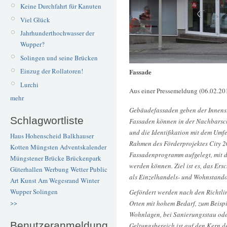
Keine Durchfahrt für Kanuten
Viel Glück
Jahrhunderthochwasser der
Wupper?
Solingen und seine Brücken
Einzug der Rollatoren!
Fassade
Lurchi
Aus einer Pressemeldung (06.02.2013
mehr
Gebäudefassaden geben der Innensta
Schlagwortliste
Fassaden können in der Nachbarscha
und die Identifikation mit dem Umfe
Haus Hohenscheid
Balkhauser
Rahmen des Förderprojektes City 20
Kotten
Müngsten
Adventskalender
Fassadenprogramm aufgelegt, mit de
Müngstener Brücke
Brückenpark
werden können. Ziel ist es, das Ers
Güterhallen
Werbung
Wetter
Public
als Einzelhandels- und Wohnstandor
Art
Kunst
Am Wegesrand
Winter
Wupper
Solingen
Gefördert werden nach den Richtli
>>
Orten mit hohem Bedarf, zum Beispi
Wohnlagen, bei Sanierungsstau ode
Benutzeranmeldung
Geltungsbereich ist auf den Kern d