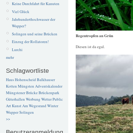
Keine Durchfahrt für Kanuten
Viel Glück
Jahrhunderthochwasser der
Wupper?
Solingen und seine Brücken
Regentropfen an Grün
Einzug der Rollatoren!
Diesen ist da egal.
Lurchi
mehr
Schlagwortliste
Haus Hohenscheid
Balkhauser
Kotten
Müngsten
Adventskalender
Müngstener Brücke
Brückenpark
Güterhallen
Werbung
Wetter
Public
Art
Kunst
Am Wegesrand
Winter
Wupper
Solingen
>>
Benutzeranmeldung