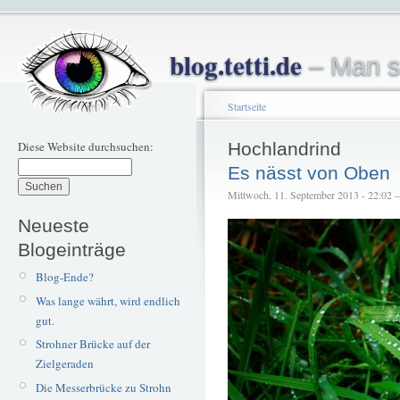
blog.tetti.de
– Man s
Startseite
Diese Website durchsuchen:
Hochlandrind
Es nässt von Oben
Mittwoch, 11. September 2013 - 22:02 – 
Neueste
Blogeinträge
Blog-Ende?
Was lange währt, wird endlich
gut.
Strohner Brücke auf der
Zielgeraden
Die Messerbrücke zu Strohn