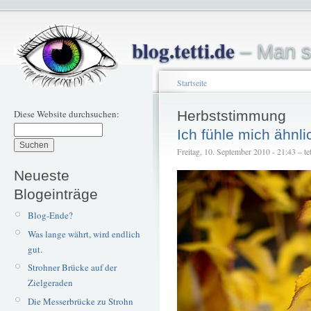
blog.tetti.de
– Man s
Startseite
Diese Website durchsuchen:
Herbststimmung
Ich fühle mich ähnli
Freitag, 10. September 2010 - 21:43 – tet
Neueste
Blogeinträge
Blog-Ende?
Was lange währt, wird endlich
gut.
Strohner Brücke auf der
Zielgeraden
Die Messerbrücke zu Strohn