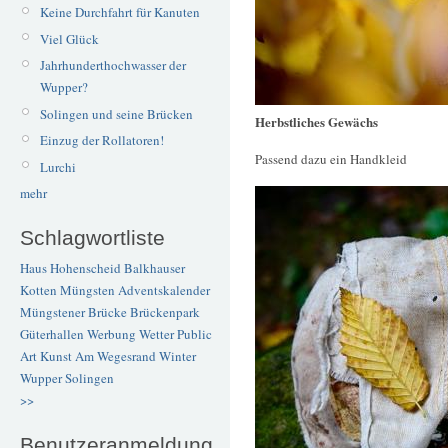
Keine Durchfahrt für Kanuten
Viel Glück
Jahrhunderthochwasser der
Wupper?
Solingen und seine Brücken
Herbstliches Gewächs
Einzug der Rollatoren!
Passend dazu ein Handkleid
Lurchi
mehr
Schlagwortliste
Haus Hohenscheid
Balkhauser
Kotten
Müngsten
Adventskalender
Müngstener Brücke
Brückenpark
Güterhallen
Werbung
Wetter
Public
Art
Kunst
Am Wegesrand
Winter
Wupper
Solingen
>>
Benutzeranmeldung