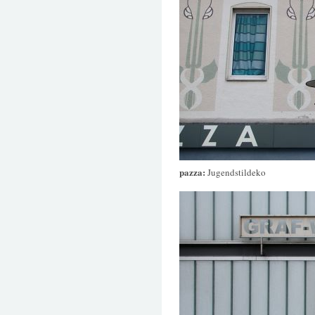
pazza:
Jugendstildeko