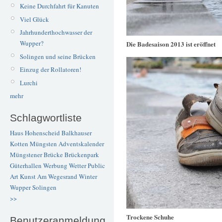
Keine Durchfahrt für Kanuten
Viel Glück
Jahrhunderthochwasser der
Wupper?
Die Badesaison 2013 ist eröffnet
Solingen und seine Brücken
Einzug der Rollatoren!
Lurchi
mehr
Schlagwortliste
Haus Hohenscheid
Balkhauser
Kotten
Müngsten
Adventskalender
Müngstener Brücke
Brückenpark
Güterhallen
Werbung
Wetter
Public
Art
Kunst
Am Wegesrand
Winter
Wupper
Solingen
>>
Trockene Schuhe
Benutzeranmeldung