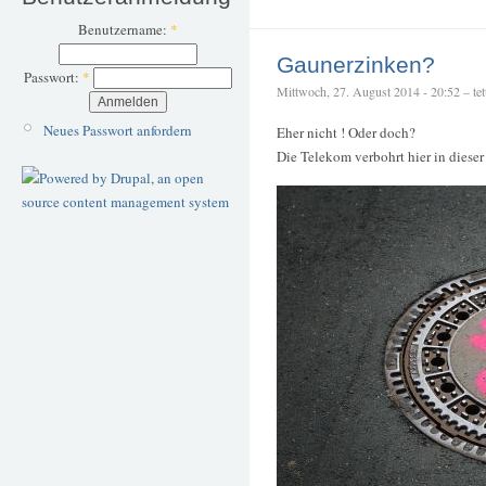
Benutzername:
*
Gaunerzinken?
Passwort:
*
Mittwoch, 27. August 2014 - 20:52 – tet
Neues Passwort anfordern
Eher nicht ! Oder doch?
Die Telekom verbohrt hier in dieser 