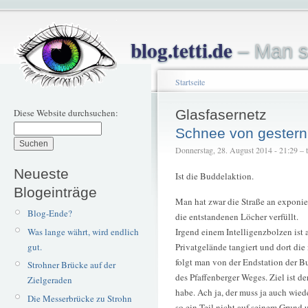
blog.tetti.de
– Man s
Startseite
Diese Website durchsuchen:
Glasfasernetz
Schnee von gestern
Donnerstag, 28. August 2014 - 21:29 – te
Neueste
Ist die Buddelaktion.
Blogeinträge
Man hat zwar die Straße an exponier
Blog-Ende?
die entstandenen Löcher verfüllt.
Was lange währt, wird endlich
Irgend einem Intelligenzbolzen ist 
gut.
Privatgelände tangiert und dort die
folgt man von der Endstation der B
Strohner Brücke auf der
des Pfaffenberger Weges. Ziel ist de
Zielgeraden
habe. Ach ja, der muss ja auch wie
Die Messerbrücke zu Strohn
so ein Teil nicht auf seinem Grund