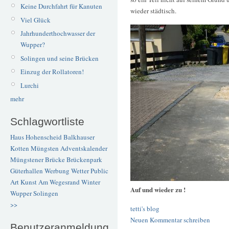
Keine Durchfahrt für Kanuten
wieder städtisch.
Viel Glück
Jahrhunderthochwasser der
Wupper?
Solingen und seine Brücken
Einzug der Rollatoren!
Lurchi
mehr
Schlagwortliste
Haus Hohenscheid
Balkhauser
Kotten
Müngsten
Adventskalender
Müngstener Brücke
Brückenpark
Güterhallen
Werbung
Wetter
Public
Art
Kunst
Am Wegesrand
Winter
Auf und wieder zu !
Wupper
Solingen
>>
tetti's blog
Neuen Kommentar schreiben
Benutzeranmeldung