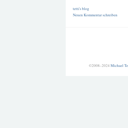
tetti's blog
Neuen Kommentar schreiben
©2008–2024
Michael Te