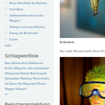
Keine Durchfahrt für Kanuten
Viel Glück
Jahrhunderthochwasser der
Wupper?
Solingen und seine Brücken
Einzug der Rollatoren!
Lurchi
Köderfisch
mehr
Das wahre Monster dürfte dieses Ex
Schlagwortliste
Haus Hohenscheid
Balkhauser
Kotten
Müngsten
Adventskalender
Müngstener Brücke
Brückenpark
Güterhallen
Werbung
Wetter
Public
Art
Kunst
Am Wegesrand
Winter
Wupper
Solingen
>>
Benutzeranmeldung