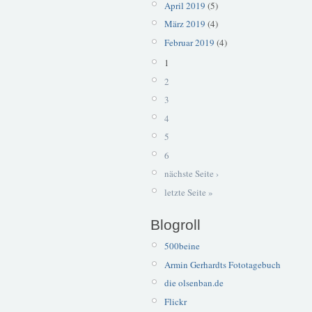
April 2019
(5)
März 2019
(4)
Februar 2019
(4)
1
2
3
4
5
6
nächste Seite ›
letzte Seite »
Blogroll
500beine
Armin Gerhardts Fototagebuch
die olsenban.de
Flickr