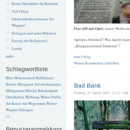
Keine Durchfahrt für Kanuten
Viel Glück
Jahrhunderthochwasser der
Wupper?
Fiat will mit Opel:
neuen Weltkonz
Solingen und seine Brücken
Apropos Schmied? Was macht eigen
Einzug der Rollatoren!
„Klingenschmied-Denkmal“?
Lurchi
mehr
tetti's blog
Neuen Kommentar schreiben
Schlagwortliste
Haus Hohenscheid
Balkhauser
Kotten
Müngsten
Adventskalender
Bad Bank
Müngstener Brücke
Brückenpark
Sonntag, 25. Januar 2009 - 21:12 – tetti
Güterhallen
Werbung
Wetter
Public
Art
Kunst
Am Wegesrand
Winter
Wupper
Solingen
>>
Benutzeranmeldung