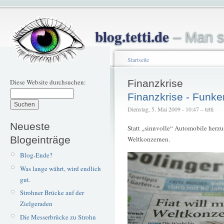
blog.tetti.de
– Man s
Startseite
Diese Website durchsuchen:
Finanzkrise
Finanzkrise - Funke
Dienstag, 5. Mai 2009 - 10:47 – tetti
Neueste
Statt „sinnvolle“ Automobile herzus
Blogeinträge
Weltkonzernen.
Blog-Ende?
Was lange währt, wird endlich
gut.
Strohner Brücke auf der
Zielgeraden
Die Messerbrücke zu Strohn