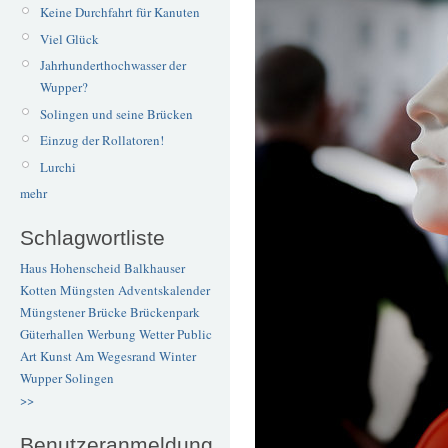
Keine Durchfahrt für Kanuten
Viel Glück
Jahrhunderthochwasser der
Wupper?
Solingen und seine Brücken
Einzug der Rollatoren!
Lurchi
mehr
Schlagwortliste
Haus Hohenscheid
Balkhauser
Kotten
Müngsten
Adventskalender
Müngstener Brücke
Brückenpark
Güterhallen
Werbung
Wetter
Public
Art
Kunst
Am Wegesrand
Winter
Wupper
Solingen
>>
Benutzeranmeldung