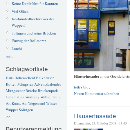
Keine Durchfahrt für Kanuten
Viel Glück
Jahrhunderthochwasser der
Wupper?
Solingen und seine Brücken
Einzug der Rollatoren!
Lurchi
mehr
Schlagwortliste
Häuserfassade:
an der Goerdelerst
Haus Hohenscheid
Balkhauser
Kotten
Müngsten
Adventskalender
tetti's blog
Müngstener Brücke
Brückenpark
Neuen Kommentar schreiben
Güterhallen
Werbung
Wetter
Public
Art
Kunst
Am Wegesrand
Winter
Wupper
Solingen
Häuserfassade
>>
Donnerstag, 23. Oktober 2008 - 11:43 – t
Benutzeranmeldung